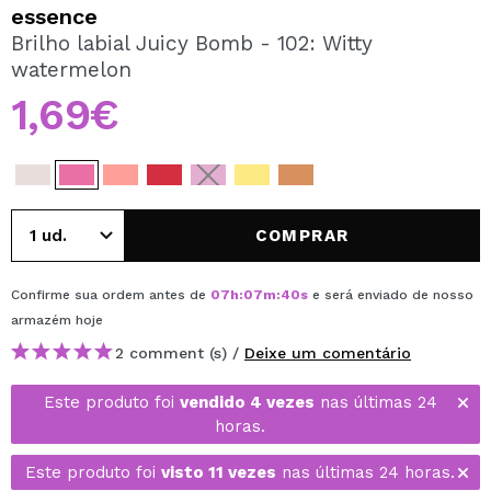
QUERO REGISTAR-ME
essence
Brilho labial Juicy Bomb - 102: Witty
Ao criar uma conta no Maquibeauty.pt pode fazer as suas
watermelon
compras rapidamente, verificar o estado das suas
encomendas e consultar as suas operações anteriores.
1,69€
CRIAR CONTA
COMPRAR
Confirme sua ordem antes de
07
h
:
07
m
:
40
s
e será enviado de nosso
armazém
hoje
2 comment (s) /
Deixe um comentário
Este produto foi
vendido 4 vezes
nas últimas 24
horas.
Este produto foi
visto 11 vezes
nas últimas 24 horas.