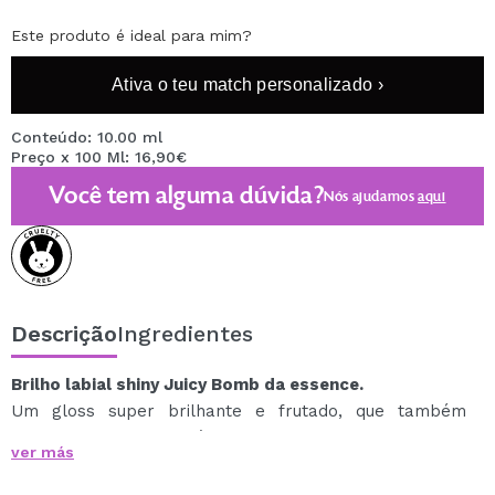
Este produto é ideal para mim?
Ativa o teu match personalizado ›
Conteúdo: 10.00 ml
Preço x 100 Ml: 16,90€
Você tem alguma dúvida?
Nós ajudamos
aqui
Descrição
Ingredientes
Brilho labial shiny Juicy Bomb da essence.
Um gloss super brilhante e frutado, que também
adiciona cor aos seus lábios.
ver más
Nada pegajoso e confortável de usar.
Disponível em diferentes tonalidades e fragrâncias,