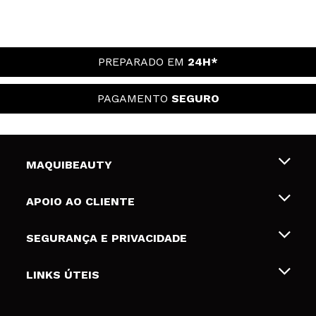
PREPARADO EM
24H*
PAGAMENTO
SEGURO
MAQUIBEAUTY
Sobre nós
APOIO AO CLIENTE
Emprego
Envios e Devoluções
SEGURANÇA E PRIVACIDADE
Gift Cards
Desistência / Devoluções
Termos e Privacidade
LINKS ÚTEIS
Formas de pagamento
Política de privacidade
Contato
Desconto Estudantes
Política de cookies