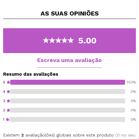
escolha o seu brilho labial preferido!
AS SUAS
OPINIÕES
5.00
Escreva uma avaliação
Resumo das avaliações
5
100%
4
0%
3
0%
2
0%
1
0%
Existem
2
avaliação(ões) globais sobre este produto
(0 no seu