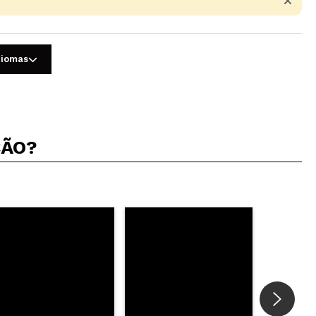
diomas
ÇÃO?
5