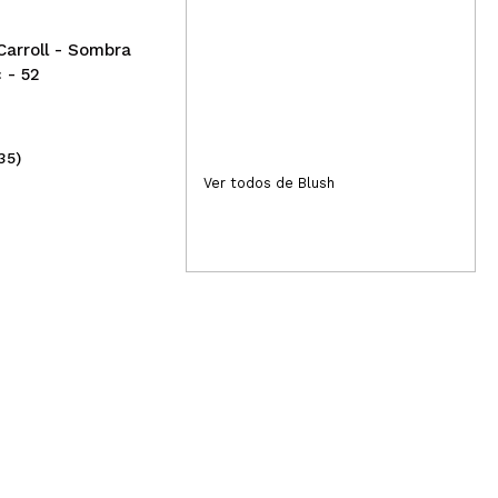
Finish
arroll - Sombra
 - 52
35)
(5)
2,99€
16
Ver todos de Blush