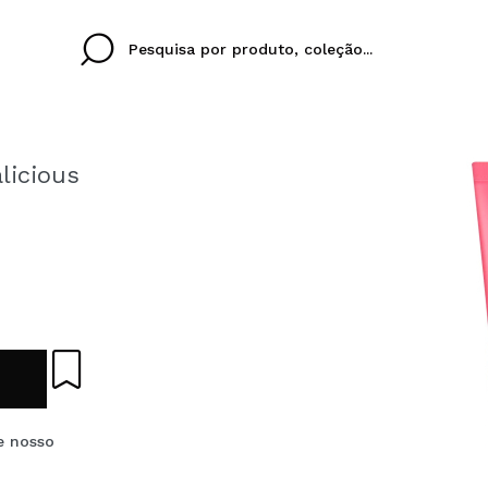
licious
Cristina
Antonia
Ines
Eu não tenho uma c
EU IDIOMA
ez que
Buena experiencia
Muy bien
Spedizi
QUERO
PORTUGUESE
E
eriencia
imballa
ajería.
elegan
colori sc
Ao criar uma conta no
rapidamente, verificar
e nosso
operações anteriores.