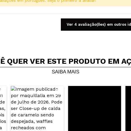
aliações em português. Seja o primeiro a avaliar!
Ver 4 avaliação(ões) em outros i
Ê QUER VER ESTE PRODUTO EM A
Compartilhar um vídeo ou uma foto
Seu vídeo pode ser o primeiro. Imagine isso...
SAIBA MAIS
5/
mpra?
Sim
Não
AR