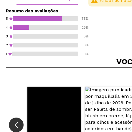
Ainda não há av
Resumo das avaliações
5
75%
4
25%
3
0%
2
0%
1
0%
VOC
Recomenda esta co
ENVI