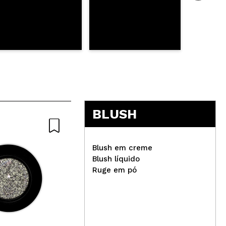
BLUSH
Blush em creme
Blush líquido
Ruge em pó
Technic Cosmetics - Spray
COR
para preparar e fixar a
Col
maquiagem Prep Set &
Eye