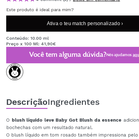
MAQUIFARMA
Este produto é ideal para mim?
KOREA ZONE
Ativa o teu match personalizado ›
TRAVEL SIZE
Conteúdo: 10.00 ml
NATURE
Preço x 100 Ml: 41,90€
Você tem alguma dúvida?
Nós ajudamos
aqu
DESCONTOS
OUTLET
ELES VOLTARAM!
EM BREVE
Descrição
Ingredientes
BLOG
O
blush líquido leve Baby Got Blush da essence
adicion
bochechas com um resultado natural.
O blush líquido em tom rosado também impressiona pelo 