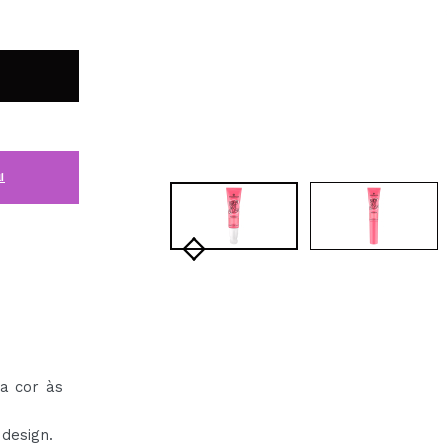
i
a cor às
design.