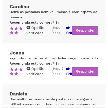
Carolina
Deixa as pestanas bem volumosas e com aspeto de
boneca
Recomenda esta compra?
Sim
Opinião
Hace 4
Responder
|
|
verificada
Útil
años
Compartilhar um vídeo ou uma foto
Joana
Seu vídeo pode ser o primeiro. Imagine isso...
segundo melhor rímel qualidade-preço do mercado
Recomenda esta compra?
Sim
Opinião
Hace 5
Responder
|
|
Recomenda esta compra?
Sim
Não
verificada
Útil
años
5/5
ENVIAR
Daniela
Das melhores máscaras de pestanas que alguma
utilizei, separa super bem as pestanas e alonga-as