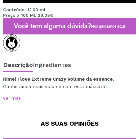
Conteúdo: 12.00 ml
Preço x 100 Ml: 29,08€
Você tem alguma dúvida?
Nós ajudamos
aqui
Descrição
Ingredientes
Rímel I love Extreme Crazy Volume da essence.
Ganhe ainda mais volume com esta máscara!
A textura cremosa reveste os cílios pretos profundos
ver más
um a um e o elastômero superdimensionado gupillion
proporciona um efeito sensacional desde a primeira
aplicação
AS SUAS
OPINIÕES
A máscara foi desenhada nas cores da linha “I love”,
apenas no reverso - rosa com letras pretas.
Testado oftalmologicamente.