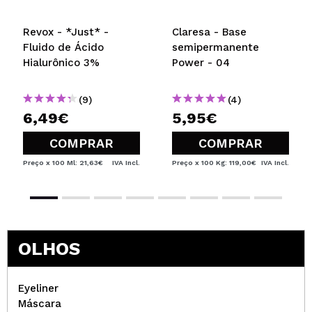
Revox - *Just* -
Claresa - Base
Sandrina
Fluido de Ácido
semipermanente
gosto muito desta mascara, faz um pestanão e o
Hialurônico 3%
Power - 04
preço é bastante amigavel.
Recomenda esta compra?
Sim
(9)
(4)
Responder
Útil
|
Hace 8 años
6,49€
5,95€
COMPRAR
COMPRAR
Carolina
Preço x 100 Ml: 21,63€
IVA Incl.
Preço x 100 Kg: 119,00€
IVA Incl.
Óptimo rímel
Recomenda esta compra?
Sim
Responder
Útil
|
Hace 8 años
OLHOS
Laura
Eyeliner
amo amo amo! Dá tanto comprimento e volume às
Máscara
pestanas!!