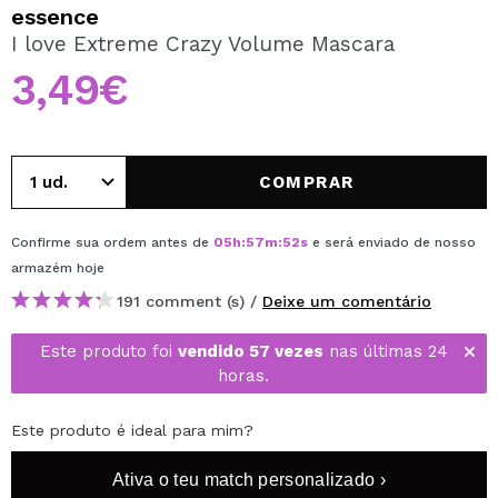
QUERO REGISTAR-ME
essence
I love Extreme Crazy Volume Mascara
Ao criar uma conta no Maquibeauty.pt pode fazer as suas
compras rapidamente, verificar o estado das suas
3,49€
encomendas e consultar as suas operações anteriores.
CRIAR CONTA
COMPRAR
Confirme sua ordem antes de
05
h
:
57
m
:
52
s
e será enviado de nosso
armazém
hoje
191 comment (s) /
Deixe um comentário
Este produto foi
vendido 57 vezes
nas últimas 24
horas.
Este produto é ideal para mim?
Ativa o teu match personalizado ›