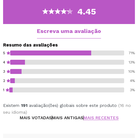
4.45
Escreva uma avaliação
Resumo das avaliações
5
71%
4
13%
3
10%
2
4%
1
3%
Existem
191
avaliação(ões) globais sobre este produto
(16 no
seu idioma)
MAIS VOTADAS
MAIS ANTIGAS
MAIS RECENTES