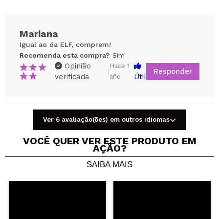
Mariana
Igual ao da ELF, comprem!
Recomenda esta compra?
Sim
Opinião
Hace 1
Responder
|
|
verificada
Útil
año
Ver 6 avaliação(ões) em outros idiomas
Compartilhar um vídeo ou uma foto
Seu vídeo pode ser o primeiro. Imagine isso...
VOCÊ QUER VER ESTE PRODUTO EM
AÇÃO?
SAIBA MAIS
Recomenda esta compra?
Sim
Não
5/5
ENVIAR