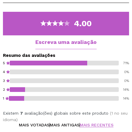
deseja aplicá-lo sozinho e simplesmente deixar sua
pele uniforme e fresca, ou usá-lo como base de
maquiagem.
4.00
A embalagem com design moderno é transparente e
destaca a textura gelatinosa.
Escreva uma avaliação
Desperte imediatamente o desejo por uma aparência
brilhante!
Resumo das avaliações
5
71%
Gluten free.
4
0%
Cruelty free.
3
0%
Vegan.
2
14%
1
14%
Existem
7
avaliação(ões) globais sobre este produto
(1 no seu
idioma)
MAIS VOTADAS
MAIS ANTIGAS
MAIS RECENTES