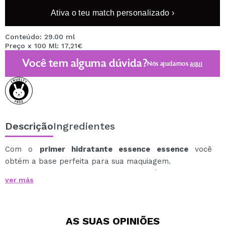
Ativa o teu match personalizado ›
Conteúdo: 29.00 ml
Preço x 100 Ml: 17,21€
Você tem alguma dúvida?
Nós ajudamos
aqui
Descrição
Ingredientes
Com o
primer hidratante essence essence
você
obtém a base perfeita para sua maquiagem.
O primer especial de gelatina não só hidrata, mas
ver más
também prolonga a maquiagem.
Portanto, proporciona máxima adesão e maquiagem
duradoura.
AS SUAS
OPINIÕES
Este primer dá a você a liberdade de escolher se