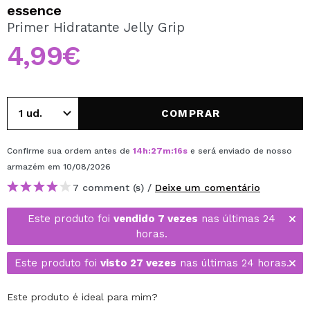
QUERO REGISTAR-ME
essence
Primer Hidratante Jelly Grip
Ao criar uma conta no Maquibeauty.pt pode fazer as suas
compras rapidamente, verificar o estado das suas
4,99€
encomendas e consultar as suas operações anteriores.
CRIAR CONTA
COMPRAR
Confirme sua ordem antes de
14
h
:
27
m
:
16
s
e será enviado de nosso
armazém
em 10/08/2026
7 comment (s) /
Deixe um comentário
Este produto foi
vendido 7 vezes
nas últimas 24
horas.
Este produto foi
visto 27 vezes
nas últimas 24 horas.
Este produto é ideal para mim?