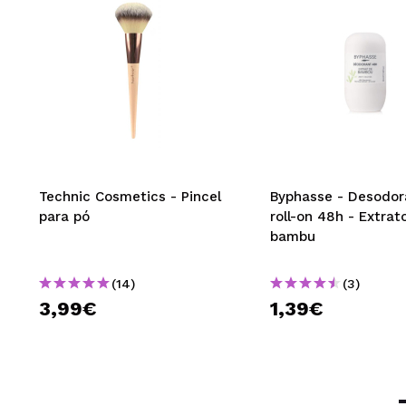
Technic Cosmetics - Pincel
Byphasse - Desodor
para pó
roll-on 48h - Extrat
bambu
(14)
(3)
3,99€
1,39€