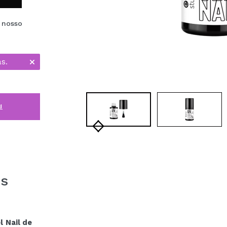
e nosso
s.
i
es
l Nail de