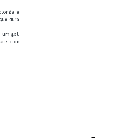
olonga a
que dura
 um gel,
cure com