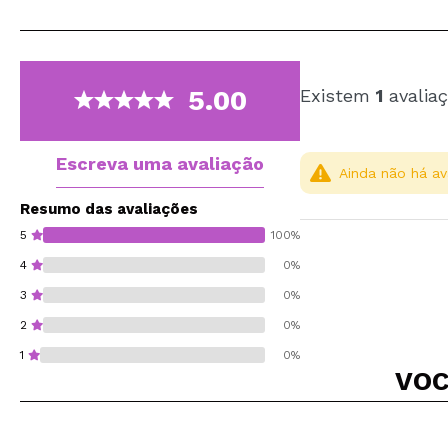
5.00
Existem
1
avaliaç
Escreva uma avaliação
Ainda não há av
Resumo das avaliações
5
100%
4
0%
3
0%
2
0%
1
0%
VOC