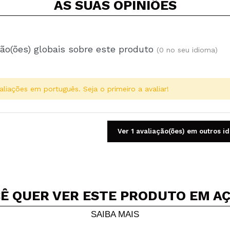
AS SUAS
OPINIÕES
ão(ões) globais sobre este produto
(0 no seu idioma)
aliações em português. Seja o primeiro a avaliar!
Ver 1 avaliação(ões) em outros i
Ê QUER VER ESTE PRODUTO EM A
Compartilhar um vídeo ou uma foto
Seu vídeo pode ser o primeiro. Imagine isso...
SAIBA MAIS