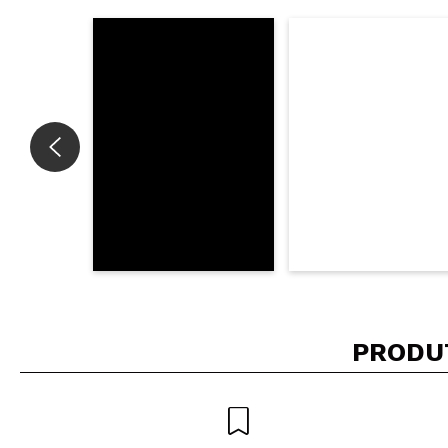
Recomenda esta co
ENVI
PRODU