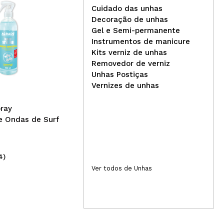
Cuidado das unhas
Decoração de unhas
Gel e Semi-permanente
Instrumentos de manicure
Cla
Kits verniz de unhas
Jeffree Star Cosmetics -
sem
Removedor de verniz
Sombra individual Artistry
02:
Unhas Postiças
Singles - Mintea
Vernizes de unhas
ray
e Ondas de Surf
4)
(1)
10,50€
4
Ver todos de Unhas