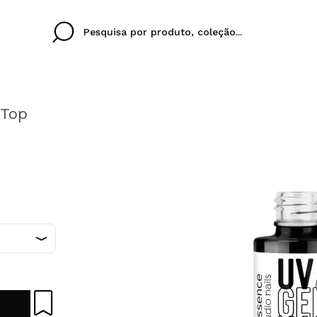
 Top
Cristina
Antonia
Ines
Eu não tenho uma c
EU IDIOMA
ez que
Buena experiencia
Muy bien
Spedizi
QUERO
PORTUGUESE
E
eriencia
imballa
ajería.
elegan
colori sc
Ao criar uma conta no
rapidamente, verificar
operações anteriores.