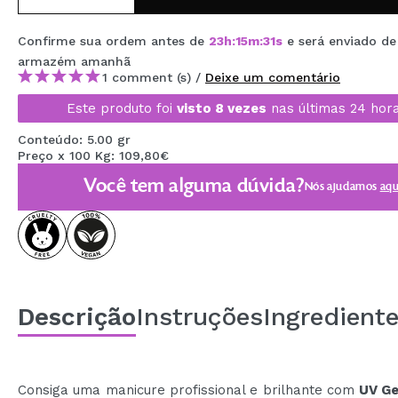
MAQUIFARMA
Confirme sua ordem antes de
23
h
:
15
m
:
30
s
e será enviado d
KOREA ZONE
armazém
amanhã
1 comment (s) /
Deixe um comentário
TRAVEL SIZE
Este produto foi
visto 8 vezes
nas últimas 24 hora
NATURE
Conteúdo: 5.00 gr
Preço x 100 Kg: 109,80€
DESCONTOS
Você tem alguma dúvida?
Nós ajudamos
aqu
OUTLET
ELES VOLTARAM!
EM BREVE
Descrição
Instruções
Ingredient
BLOG
Consiga uma manicure profissional e brilhante com
UV Ge