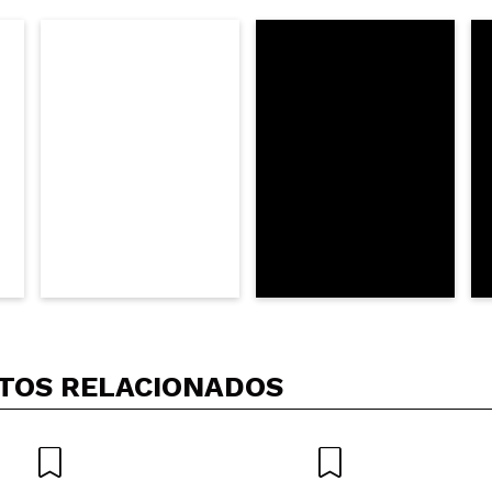
5/
mpra?
Sim
Não
AR
TOS RELACIONADOS