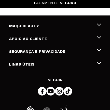
PAGAMENTO
SEGURO
MAQUIBEAUTY
Sobre nós
APOIO AO CLIENTE
Emprego
Envios e Devoluções
SEGURANÇA E PRIVACIDADE
Gift Cards
Desistência / Devoluções
Termos e Privacidade
LINKS ÚTEIS
Formas de pagamento
Política de privacidade
Contato
Desconto Estudantes
Política de cookies
SEGUIR
Resolução de litígios em linha (ODR)