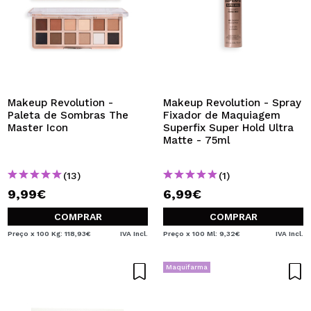
Makeup Revolution -
Makeup Revolution - Spray
Paleta de Sombras The
Fixador de Maquiagem
Master Icon
Superfix Super Hold Ultra
Matte - 75ml
(13)
(1)
9,99€
6,99€
COMPRAR
COMPRAR
Preço x 100 Kg: 118,93€
IVA Incl.
Preço x 100 Ml: 9,32€
IVA Incl.
Maquifarma