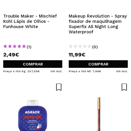
QUERO REGISTAR-ME
Ao criar uma conta no Maquibeauty.pt pode fazer as suas
Trouble Maker - Mischief
Makeup Revolution - Spray
compras rapidamente, verificar o estado das suas
Kohl Lápis de Olhos -
fixador de maquilhagem
encomendas e consultar as suas operações anteriores.
Funhouse White
Superfix All Night Long
Waterproof
CRIAR CONTA
(1)
(0)
2,49€
11,99€
COMPRAR
COMPRAR
Preço x 100 Kg: 207,50€
IVA Incl.
Preço x 100 Ml: 7,99€
IVA Incl.