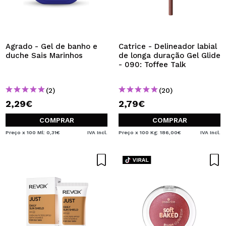
Agrado - Gel de banho e
Catrice - Delineador labial
duche Sais Marinhos
de longa duração Gel Glide
- 090: Toffee Talk
(2)
(20)
2,29€
2,79€
COMPRAR
COMPRAR
Preço x 100 Ml: 0,31€
IVA Incl.
Preço x 100 Kg: 186,00€
IVA Incl.