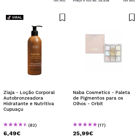
IVA Incl.
Preço x 100 Ml: 26,63€
IVA Incl.
Ziaja - Loção Corporal
Naba Cosmetics - Paleta
Autobronzeadora
de Pigmentos para os
Hidratante e Nutritiva
Olhos - Orbit
Cupuaçu
(82)
(17)
6,49€
25,99€