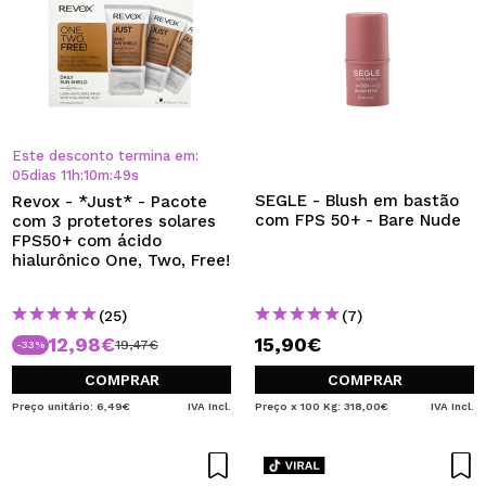
Este desconto termina em:
05
dias
11
h
:
10
m
:
49
s
SEGLE - Blush em bastão
Revox - *Just* - Pacote
com FPS 50+ - Bare Nude
com 3 protetores solares
FPS50+ com ácido
hialurônico One, Two, Free!
(25)
(7)
12,98€
15,90€
19,47€
-33%
COMPRAR
COMPRAR
Preço unitário: 6,49€
IVA Incl.
Preço x 100 Kg: 318,00€
IVA Incl.