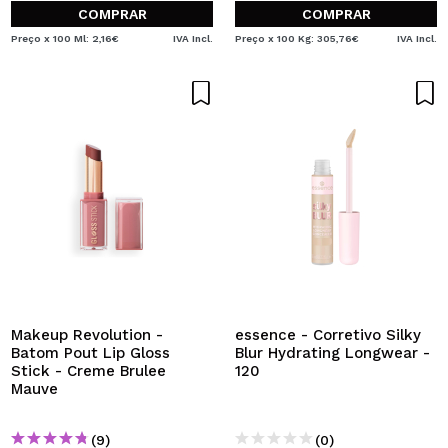
COMPRAR
COMPRAR
Preço x 100 Ml: 2,16€
IVA Incl.
Preço x 100 Kg: 305,76€
IVA Incl.
Makeup Revolution -
essence - Corretivo Silky
Batom Pout Lip Gloss
Blur Hydrating Longwear -
Stick - Creme Brulee
120
Mauve
(9)
(0)