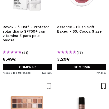
Revox - *Just* - Protetor
essence - Blush Soft
solar diário SPF50+ com
Baked - 60: Cocoa Glaze
vitamina E para pele
oleosa
(81)
(17)
6,49€
3,29€
COMPRAR
COMPRAR
Preço x 100 Ml: 21,63€
IVA Incl.
IVA Incl.