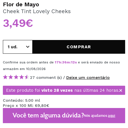
QUERO REGISTAR-ME
Flor de Mayo
Cheek Tint Lovely Cheeks
Ao criar uma conta no Maquibeauty.pt pode fazer as suas
compras rapidamente, verificar o estado das suas
3,49€
encomendas e consultar as suas operações anteriores.
CRIAR CONTA
COMPRAR
Confirme sua ordem antes de
17
h
:
36
m
:
12
s
e será enviado de nosso
armazém
em 10/08/2026
27 comment (s) /
Deixe um comentário
Este produto foi
visto 28 vezes
nas últimas 24 horas.
Conteúdo: 5.00 ml
Preço x 100 Ml: 69,80€
Você tem alguma dúvida?
Nós ajudamos
aqui