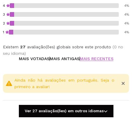
4
4%
3
4%
2
4%
1
4%
Existem
27
avaliação(ões) globais sobre este produto
(0 no
seu idioma)
MAIS VOTADAS
MAIS ANTIGAS
MAIS RECENTES
Ainda não há avaliações em português. Seja o
primeiro a avaliar!
Ver 27 avaliação(ões) em outros idiomas