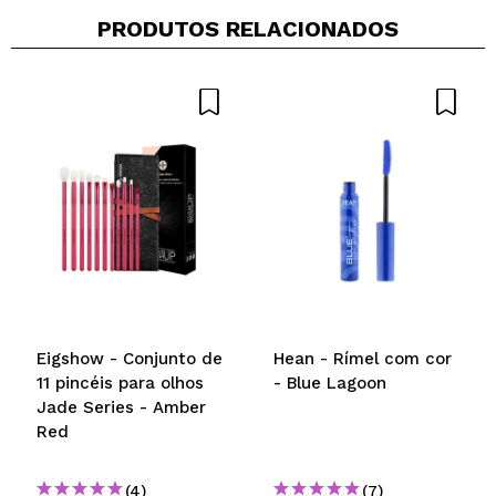
PRODUTOS RELACIONADOS
Compartilhar um vídeo ou uma foto
Seu vídeo pode ser o primeiro. Imagine isso...
Recomenda esta compra?
Sim
Não
5/5
ENVIAR
Eigshow - Conjunto de
Hean - Rímel com cor
11 pincéis para olhos
- Blue Lagoon
Jade Series - Amber
Red
(4)
(7)