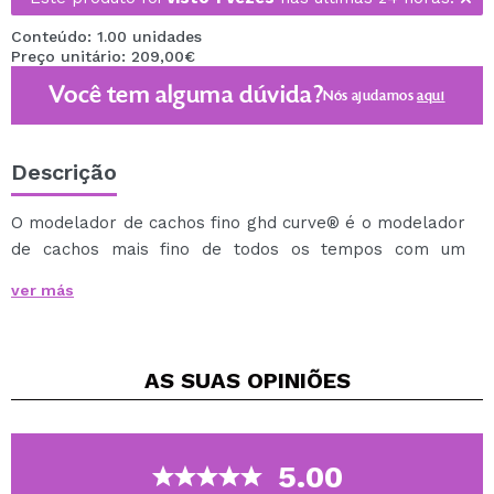
Conteúdo: 1.00 unidades
Preço unitário: 209,00€
Você tem alguma dúvida?
Nós ajudamos
aqui
Descrição
O modelador de cachos fino ghd curve® é o modelador
de cachos mais fino de todos os tempos com um
cilindro de cerâmica de 14 mm projetado para criar
ver más
cachos firmes e definidos.
Curve® thin é perfeito para realçar a textura em
cabelos naturalmente cacheados ou transformar
AS SUAS
OPINIÕES
cabelos lisos em ondas, proporcionando um
acabamento verdadeiramente definido.
Equipado com a tecnologia de aquecimento PTC
ultracompacto, fornece uma temperatura ideal de
5.00
modelagem de 185°C consistentemente em todo o