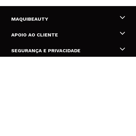
MAQUIBEAUTY
Sobre nós
APOIO AO CLIENTE
Emprego
Envios e Devoluções
SEGURANÇA E PRIVACIDADE
Gift Cards
Desistência / Devoluções
Termos e Privacidade
LINKS ÚTEIS
Formas de pagamento
Política de privacidade
Contato
Desconto Estudantes
Política de cookies
SEGUIR
Resolução de litígios em linha (ODR)