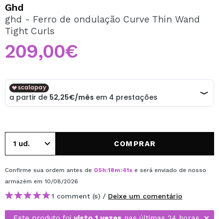
QUERO REGISTAR-ME
Ghd
ghd - Ferro de ondulação Curve Thin Wand
Ao criar uma conta no Maquibeauty.pt pode fazer as suas
Tight Curls
compras rapidamente, verificar o estado das suas
encomendas e consultar as suas operações anteriores.
209,00€
CRIAR CONTA
COMPRAR
Confirme sua ordem antes de
05
h
:
18
m
:
41
s
e será enviado de nosso
armazém
em 10/08/2026
1 comment (s) /
Deixe um comentário
Este produto foi
visto 1 vezes
nas últimas 24 horas.