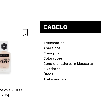
CABELO
Accessórios
Aparelhos
Champôs
Eigshow - Pincel Kabuki
Colorações
Plano F614
Cla
Condicionadores e Máscaras
sem
Fixadores
801
Óleos
Tratamentos
Relove - Base
 - F4