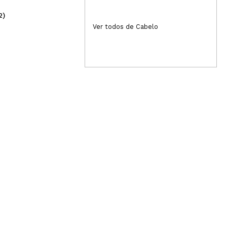
2)
(2)
6,29€
4
Ver todos de Cabelo