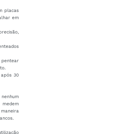
m placas
alhar em
recisão,
penteados
pentear
to.
 após 30
m nenhum
as medem
 maneira
ancos.
tilização