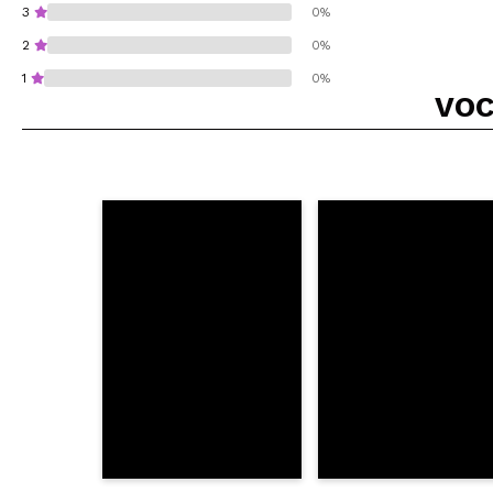
3
0%
2
0%
1
0%
VOC
Recomenda esta co
ENVI