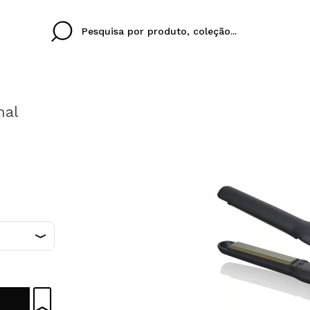
nal
Cristina
Antonia
Ines
Eu não tenho uma c
EU IDIOMA
ez que
Buena experiencia
Muy bien
Spedizi
QUERO
PORTUGUESE
E
eriencia
imballa
ajería.
elegan
colori sc
Ao criar uma conta no
rapidamente, verificar
operações anteriores.