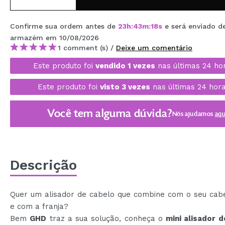
MAQUIFARMA
Confirme sua ordem antes de
23
h
:
43
m
:
17
s
e será enviado d
KOREA ZONE
armazém
em 10/08/2026
1 comment (s) /
Deixe um comentário
TRAVEL SIZE
Este produto foi
vendido 1 vezes
nas últimas 24 ho
NATURE
Este produto foi
visto 3 vezes
nas últimas 24 hora
DESCONTOS
Você tem alguma dúvida?
Nós ajudamos
aqu
OUTLET
ELES VOLTARAM!
EM BREVE
Descrição
BLOG
Quer um alisador de cabelo que combine com o seu cabe
e com a franja?
Bem
GHD
traz a sua solução, conheça o
mini alisador 