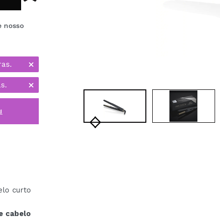
e nosso
ras.
s.
i
lo curto
de cabelo