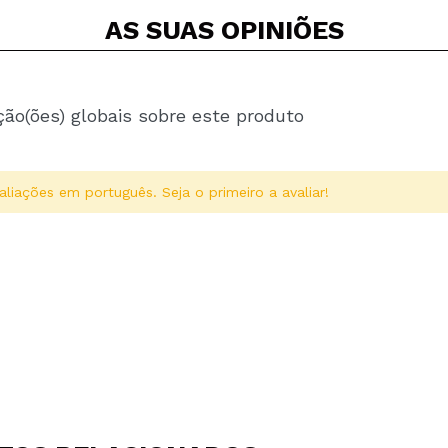
AS SUAS
OPINIÕES
ção(ões) globais sobre este produto
aliações em português. Seja o primeiro a avaliar!
Compartilhar um vídeo ou uma foto
Seu vídeo pode ser o primeiro. Imagine isso...