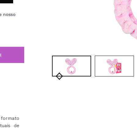
e nosso
i
formato
tuais de