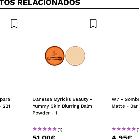
TOS RELACIONADOS
5/
mpra?
Sim
Não
AR
para
Danessa Myricks Beauty -
W7 - Sombra
- 221
Yummy Skin Blurring Balm
Matte - Bar 
Powder - 1
(1)
(
51,00€
4,95€