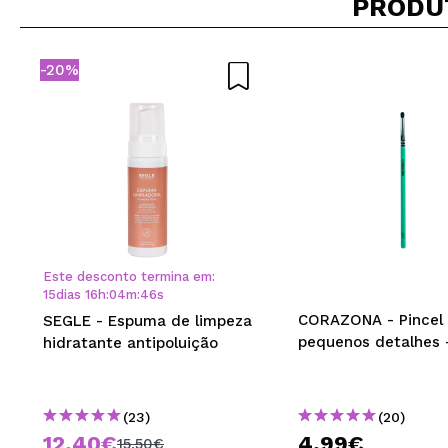
PRODU
Recomenda esta co
-20%
ENVI
Este desconto termina em:
15
dias
16
h
:
04
m
:
46
s
CORAZONA - Pincel 
SEGLE - Espuma de limpeza
pequenos detalhes 
hidratante antipoluição
(23)
(20)
12,40€
4,99€
15,50€