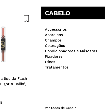
5
CABELO
Accessórios
Aparelhos
Champôs
Eig
Colorações
E80
Condicionadores e Máscaras
Revox - *Help* - Creme
Fixadores
facial anti-vermelhidão Anti
Óleos
Redness
Tratamentos
 líquida Flash
Fight & Ballin\'
1)
(7)
6,49€
4
Ver todos de Cabelo