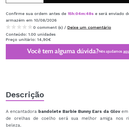
MAQUIFARMA
Confirme sua ordem antes de
15
h
:
04
m
:
47
s
e será enviado d
KOREA ZONE
armazém
em 10/08/2026
0 comment (s) /
Deixe um comentário
TRAVEL SIZE
Conteúdo: 1.00 unidades
NATURE
Preço unitário: 14,90€
Você tem alguma dúvida?
Nós ajudamos
aqu
DESCONTOS
OUTLET
ELES VOLTARAM!
EM BREVE
Descrição
BLOG
A encantadora
bandolete Barbie Bunny Ears da Glov
em 
de orelhas de coelho será sua melhor amiga nos ri
beleza.