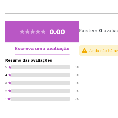
0.00
Existem
0
avalia
Escreva uma avaliação
Ainda não há av
Resumo das avaliações
5
0%
4
0%
3
0%
2
0%
1
0%