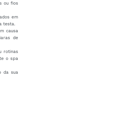
 ou fios
rados em
a testa.
nem causa
iaras de
u rotinas
te o spa
o da sua