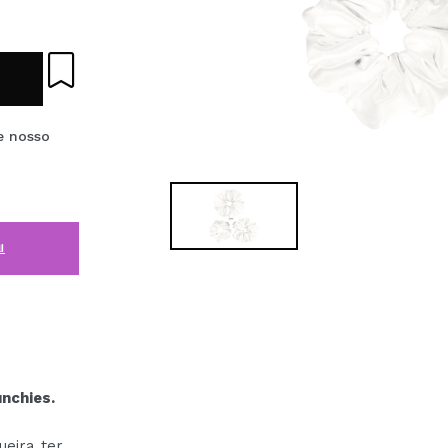
e nosso
i
nchies.
ueira ter