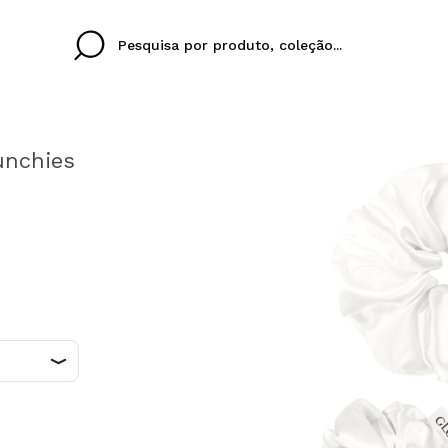
unchies
Cristina
Antonia
Ines
Eu não tenho uma c
EU IDIOMA
ez que
Buena experiencia
Muy bien
Spedizi
QUERO
PORTUGUESE
E
eriencia
imballa
ajería.
elegan
colori sc
Ao criar uma conta no
rapidamente, verificar
operações anteriores.