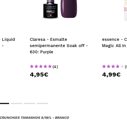
 Liquid
Claresa - Esmalte
essence - C
 -
semipermanente Soak off -
Magic All I
630: Purple
(4)
(
4,95€
4,99€
 SCRUNCHIES TAMANHOS S/M/L - BRANCO