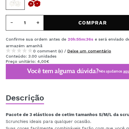
MAQUIFARMA
KOREA ZONE
COMPRAR
TRAVEL SIZE
NATURE
Confirme sua ordem antes de
20
h
:
55
m
:
36
s
e será enviado d
armazém
amanhã
0 comment (s) /
Deixe um comentário
Conteúdo: 3.00 unidades
DESCONTOS
Preço unitário: 4,00€
OUTLET
Você tem alguma dúvida?
Nós ajudamos
aqu
ELES VOLTARAM!
EM BREVE
Descrição
BLOG
Pacote de 3 elásticos de cetim tamanhos S/M/L da scru
Scrunchies ideais para qualquer ocasião.
Suas cores facilmente combináveis farão com que você q