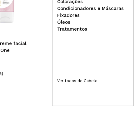
Colorações
Condicionadores e Máscaras
Eigshow - *Magician
Tec
Fixadores
Series* - Conjunto de
Ilu
Óleos
pincéis (18 peças) - Galaxy
Su
Tratamentos
Silver
reme facial
n One
5)
(3)
39,99€
1,
Ver todos de Cabelo