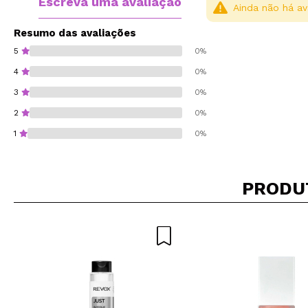
Escreva uma avaliação
Ainda não há av
Resumo das avaliações
5
0%
4
0%
3
0%
2
0%
1
0%
PRODU
Recomenda esta co
ENVI