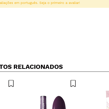
aliações em português. Seja o primeiro a avaliar!
Compartilhar um vídeo ou uma foto
Seu vídeo pode ser o primeiro. Imagine isso...
TOS RELACIONADOS
5/
mpra?
Sim
Não
AR