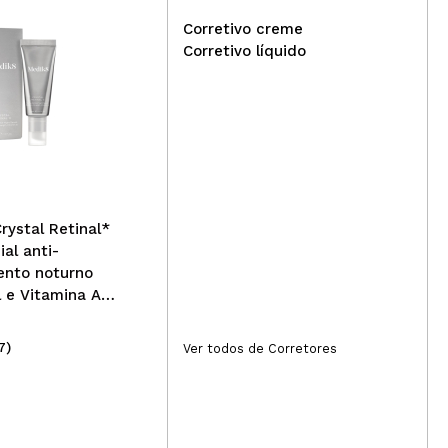
Corretivo creme
Corretivo líquido
Nac
Eigshow - *Morandi Series*
Sor
- Set 10 pincéis de
maquiagem Ready To Roll -
Lilac
rystal Retinal*
ial anti-
ento noturno
 e Vitamina A
dia Crystal
7)
(4)
Ver todos de Corretores
17,99€
5,