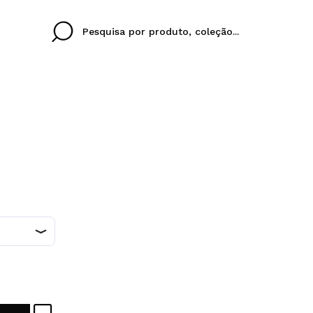
Cristina
Antonia
Ines
Eu não tenho uma c
EU IDIOMA
ez que
Buena experiencia
Muy bien
Spedizi
QUERO
PORTUGUESE
E
eriencia
imballa
ajería.
elegan
colori sc
Ao criar uma conta no
rapidamente, verificar
operações anteriores.