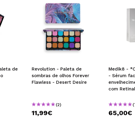
aleta de
Revolution - Paleta de
Medik8 - *C
mo
sombras de olhos Forever
- Sérum fac
Flawless - Desert Desire
envelhecim
com Retinal
de força mé
Retinal 3
(2)
(
11,99€
65,00€