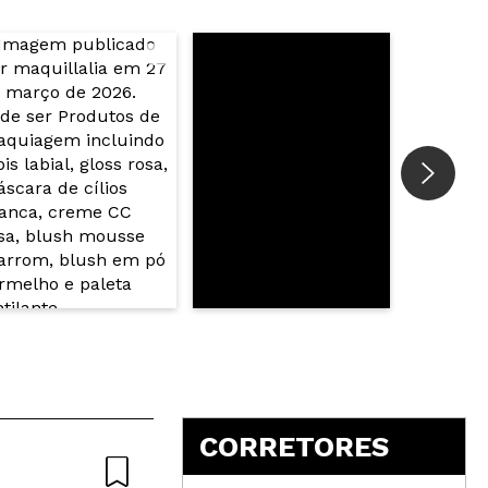
5
CORRETORES
Nat