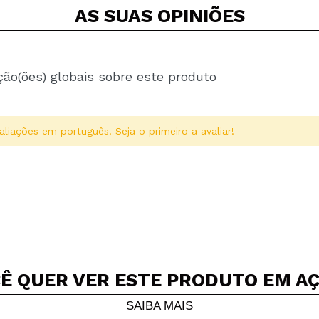
AS SUAS
OPINIÕES
ção(ões) globais sobre este produto
aliações em português. Seja o primeiro a avaliar!
Ê QUER VER ESTE PRODUTO EM A
Compartilhar um vídeo ou uma foto
Seu vídeo pode ser o primeiro. Imagine isso...
SAIBA MAIS