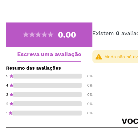
0.00
Existem
0
avalia
Escreva uma avaliação
Ainda não há av
Resumo das avaliações
5
0%
4
0%
3
0%
2
0%
1
0%
VOC