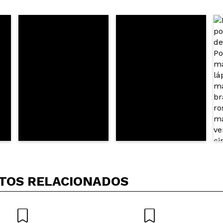
5/
mpra?
Sim
Não
AR
TOS RELACIONADOS