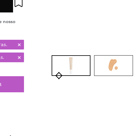
e nosso
ras.
s.
i