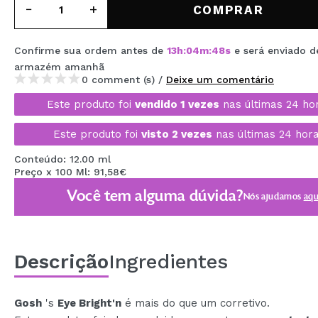
COMPRAR
MAQUIFARMA
KOREA ZONE
Confirme sua ordem antes de
13
h
:
04
m
:
47
s
e será enviado d
armazém
amanhã
TRAVEL SIZE
0 comment (s) /
Deixe um comentário
NATURE
Este produto foi
vendido 1 vezes
nas últimas 24 ho
Este produto foi
visto 2 vezes
nas últimas 24 hora
DESCONTOS
Conteúdo: 12.00 ml
Preço x 100 Ml: 91,58€
OUTLET
Você tem alguma dúvida?
Nós ajudamos
aqu
ELES VOLTARAM!
EM BREVE
BLOG
Descrição
Ingredientes
Gosh
's
Eye Bright'n
é mais do que um corretivo.