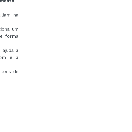
amento
,
iliam na
ciona um
de forma
 ajuda a
tom e a
 tons de