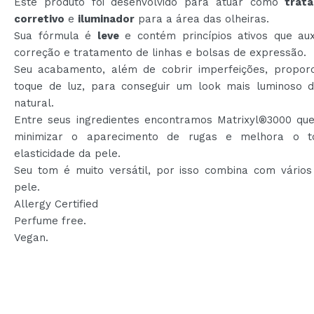
Este produto foi desenvolvido para atuar como
trat
corretivo
e
iluminador
para a área das olheiras.
Sua fórmula é
leve
e contém princípios ativos que aux
correção e tratamento de linhas e bolsas de expressão.
Seu acabamento, além de cobrir imperfeições, propor
toque de luz, para conseguir um look mais luminoso 
natural.
Entre seus ingredientes encontramos Matrixyl®3000 que
minimizar o aparecimento de rugas e melhora o 
elasticidade da pele.
Seu tom é muito versátil, por isso combina com vários
pele.
Allergy Certified
Perfume free.
Vegan.