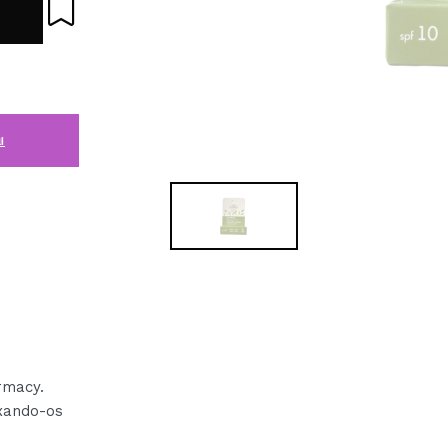
i
rmacy.
ando-os