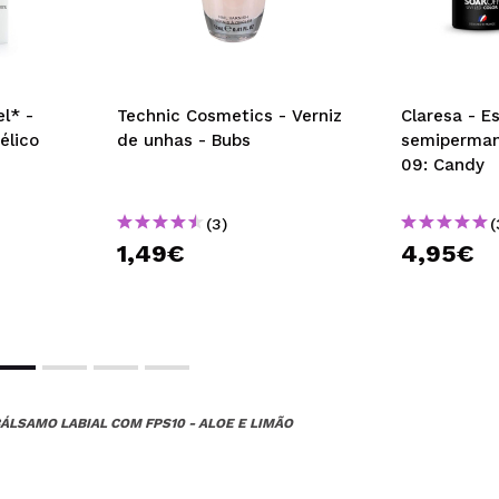
l* -
Technic Cosmetics - Verniz
Claresa - E
élico
de unhas - Bubs
semiperman
09: Candy
(3)
(
1,49€
4,95€
ÁLSAMO LABIAL COM FPS10 - ALOE E LIMÃO