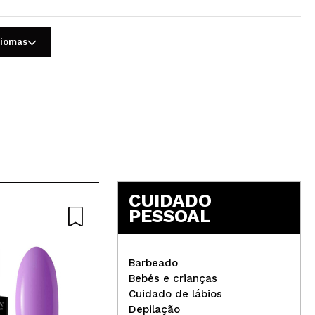
diomas
5
CUIDADO
PESSOAL
Nat
Barbeado
Bebés e crianças
W7 - Batom Major Mattes -
Cuidado de lábios
House Red
Depilação