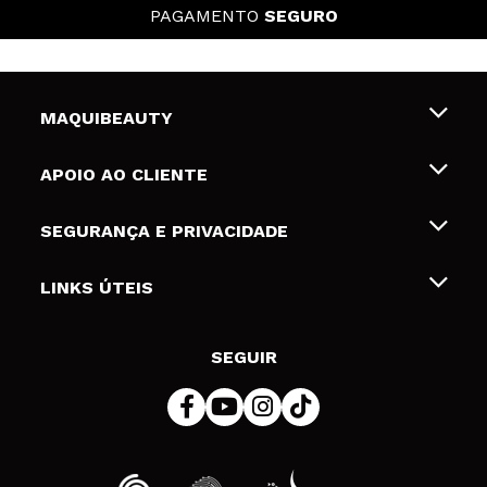
PAGAMENTO
SEGURO
MAQUIBEAUTY
Sobre nós
APOIO AO CLIENTE
Emprego
Envios e Devoluções
SEGURANÇA E PRIVACIDADE
Gift Cards
Desistência / Devoluções
Termos e Privacidade
LINKS ÚTEIS
Formas de pagamento
Política de privacidade
Contato
Desconto Estudantes
Política de cookies
SEGUIR
Resolução de litígios em linha (ODR)