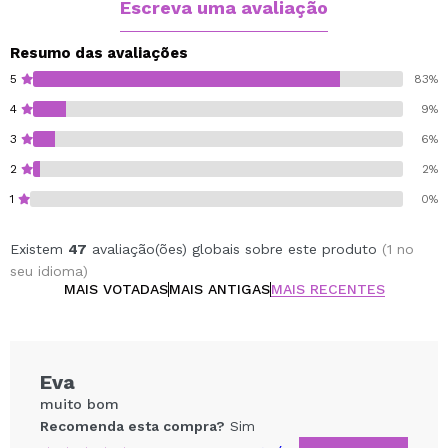
Modo de usar: Misture algumas gotas do produto com
Escreva uma avaliação
sua base de maquiagem favorita na proporção
necessária para obter a cor ideal para o seu tom de
Resumo das avaliações
pele. O pigmento de escurecimento não misturado não
5
83%
é recomendado.
4
9%
3
6%
2
2%
1
0%
Existem
47
avaliação(ões) globais sobre este produto
(1 no
seu idioma)
MAIS VOTADAS
MAIS ANTIGAS
MAIS RECENTES
Eva
muito bom
Recomenda esta compra?
Sim