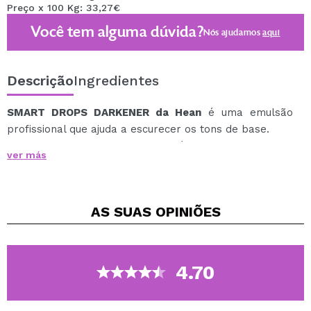
Preço x 100 Kg: 33,27€
Você tem alguma dúvida?
Nós ajudamos
aqui
Descrição
Ingredientes
SMART DROPS DARKENER da Hean
é uma emulsão
profissional que ajuda a escurecer os tons de base.
Instantaneamente produz tons médios que se misturam
ver más
perfeitamente na pele.
Sua fórmula versátil e inovadora não altera as
propriedades dos produtos de maquiagem, o nível de
AS SUAS
OPINIÕES
cobertura ou a duração da base.
Contém vitamina E, que efetivamente hidrata, nutre e
nutre a pele e evita que ela resseque, além de
pigmentos escurecedores em uma camada especial de
4.70
silicone, que aderem à pele e se encaixam na fórmula
da base de maquiagem.