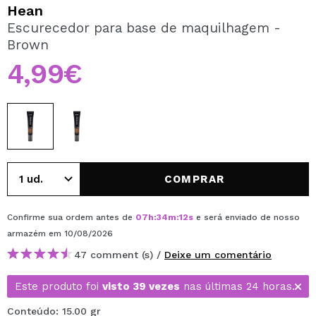
QUERO REGISTAR-ME
Hean
Escurecedor para base de maquilhagem -
Ao criar uma conta no Maquibeauty.pt pode fazer as suas
Brown
compras rapidamente, verificar o estado das suas
encomendas e consultar as suas operações anteriores.
4,99€
CRIAR CONTA
COMPRAR
Confirme sua ordem antes de
07
h
:
34
m
:
12
s
e será enviado de nosso
armazém
em 10/08/2026
47 comment (s) /
Deixe um comentário
Este produto foi
visto 39 vezes
nas últimas 24 horas.
Conteúdo: 15.00 gr