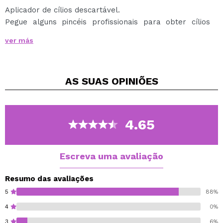
Aplicador de cílios descartável.
Pegue alguns pincéis profissionais para obter cílios
naturais e alongados.
ver más
Projetado para não danificar os cílios.
Fabricado em nylon.
Contém 10 unidades.
AS SUAS
OPINIÕES
Comprimento: 10cm
NOTA: A cor do pente pode variar.
4.65
Escreva uma avaliação
Resumo das avaliações
5
88%
4
0%
3
6%