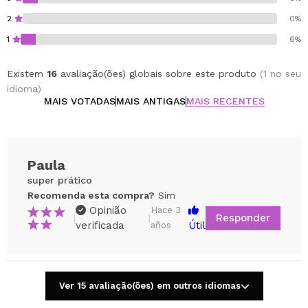
2
0%
1
6%
Existem
16
avaliação(ões) globais sobre este produto
(1 no seu
idioma)
MAIS VOTADAS
MAIS ANTIGAS
MAIS RECENTES
Paula
super prático
Recomenda esta compra?
Sim
Opinião
Hace 3
Responder
|
|
verificada
Útil
años
Ver 15 avaliação(ões) em outros idiomas
Compartilhar um vídeo ou uma foto