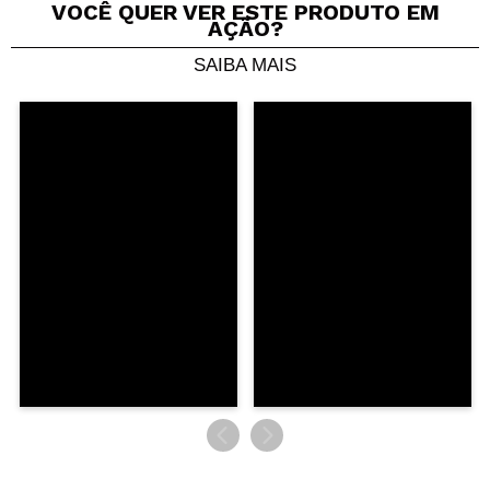
Seu vídeo pode ser o primeiro. Imagine isso...
VOCÊ QUER VER ESTE PRODUTO EM
AÇÃO?
SAIBA MAIS
Recomenda esta compra?
Sim
Não
5/5
ENVIAR