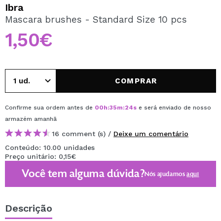
QUERO REGISTAR-ME
Ibra
Mascara brushes - Standard Size 10 pcs
Ao criar uma conta no Maquibeauty.pt pode fazer as suas
compras rapidamente, verificar o estado das suas
1,50€
encomendas e consultar as suas operações anteriores.
CRIAR CONTA
COMPRAR
Confirme sua ordem antes de
00
h
:
35
m
:
24
s
e será enviado de nosso
armazém
amanhã
16 comment (s) /
Deixe um comentário
Conteúdo: 10.00 unidades
Preço unitário: 0,15€
Você tem alguma dúvida?
Nós ajudamos
aqui
Descrição