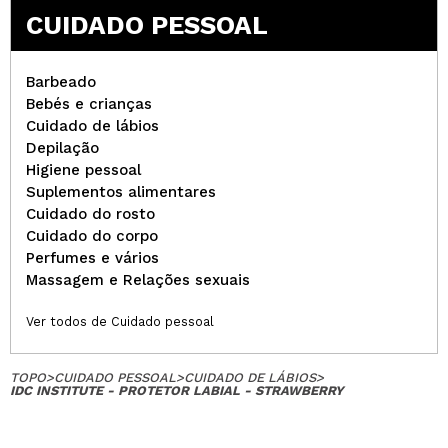
CUIDADO PESSOAL
Preço acessível e qualidade ainda melhor
Recomenda esta compra?
Sim
Responder
Útil
|
Hace 6 años
Barbeado
Bebés e crianças
Cuidado de lábios
Depilação
Cristiana
Higiene pessoal
Muito hidratante
Suplementos alimentares
Recomenda esta compra?
Sim
Cuidado do rosto
Opinião
Hace 6
Responder
Cuidado do corpo
|
|
verificada
Útil
años
Perfumes e vários
Massagem e Relações sexuais
Ver todos de Cuidado pessoal
Margarida
Cheiro muito intenso e bastante artificial.
Muito sensível a temperaturas, derrete e esfarela.
TOPO
>
CUIDADO PESSOAL
>
CUIDADO DE LÁBIOS
>
IDC INSTITUTE - PROTETOR LABIAL - STRAWBERRY
Pode manchar roupa quando está derretido.
Recomenda esta compra?
Sim
Responder
Útil
|
Hace 6 años