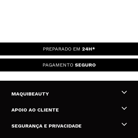
É um produto muito bom. Vem uma quantidade
aceitável pelo preço que é e deixa os lábios
cremosos e cheira bastante a morango o que é tão
bom! Quando acabar vou comprar com certeza!
Recomenda esta compra?
Sim
Responder
Útil
|
Hace 8 años
PREPARADO EM
24H*
PAGAMENTO
SEGURO
MAQUIBEAUTY
Sobre nós
APOIO AO CLIENTE
Emprego
Envios e Devoluções
SEGURANÇA E PRIVACIDADE
Gift Cards
Desistência / Devoluções