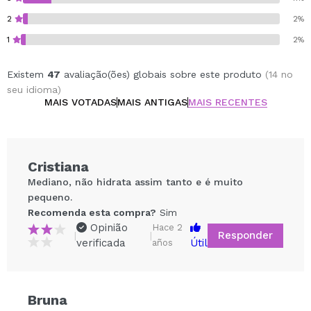
2
2%
1
2%
Existem
47
avaliação(ões) globais sobre este produto
(14 no
seu idioma)
MAIS VOTADAS
MAIS ANTIGAS
MAIS RECENTES
Cristiana
Mediano, não hidrata assim tanto e é muito
pequeno.
Recomenda esta compra?
Sim
Opinião
Hace 2
Responder
|
|
verificada
Útil
años
Compartilhar um vídeo ou uma foto
Bruna