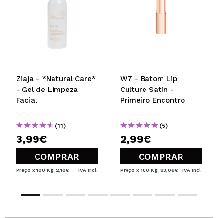
Lia
Já comprei este produto 2 vezes e sempre o adorei.
Mas o problema é que o cheiro é um pouco forte
de mais e a textura muito oleosa. Então enjoei e
não vou voltar a comprar mais este produto.
Recomenda esta compra?
Sim
Ziaja - *Natural Care*
W7 - Batom Lip
- Gel de Limpeza
Culture Satin -
Responder
Útil
|
Hace 5 años
Facial
Primeiro Encontro
(11)
(5)
Sandra
3,99€
2,99€
recomendo
COMPRAR
COMPRAR
Recomenda esta compra?
Sim
Opinião
Hace 5
Responder
Preço x 100 Kg: 2,10€
IVA Incl.
Preço x 100 Kg: 83,06€
IVA Incl.
|
|
verificada
Útil
años
Diana