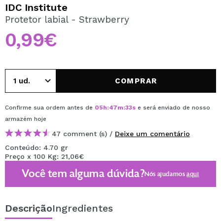
QUERO REGISTAR-ME
IDC Institute
Protetor labial - Strawberry
Ao criar uma conta no Maquibeauty.pt pode fazer as suas
compras rapidamente, verificar o estado das suas
0,99€
encomendas e consultar as suas operações anteriores.
CRIAR CONTA
COMPRAR
Confirme sua ordem antes de
05
h
:
47
m
:
33
s
e será enviado de nosso
armazém
hoje
47 comment (s) /
Deixe um comentário
Conteúdo: 4.70 gr
Preço x 100 Kg: 21,06€
Você tem alguma dúvida?
Nós ajudamos
aqui
Descrição
Ingredientes