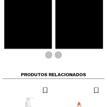
Opinião
Hace 4
Responder
|
|
verificada
Útil
años
Patricia
Adoro o cheirinho
É super hidratante
Recomenda esta compra?
Sim
Opinião
Hace 4
Responder
|
|
verificada
Útil
años
Filipa
PRODUTOS RELACIONADOS
Hidrata, mas tem uns grumos na sua composição e
não gostei da sensação ao aplicar.
Recomenda esta compra?
Sim
Opinião
Hace 5
Responder
|
|
verificada
Útil
años