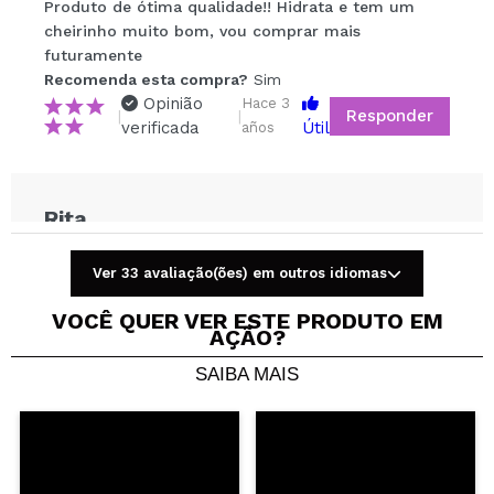
Seu vídeo pode ser o primeiro. Imagine isso...
Produto de ótima qualidade!! Hidrata e tem um
cheirinho muito bom, vou comprar mais
futuramente
Recomenda esta compra?
Sim
Não
Recomenda esta compra?
Sim
5/5
Opinião
Hace 3
Responder
|
|
verificada
Útil
años
ENVIAR
Rita
Good product, feels nice on the lips. Will most
likely buy it again.
Ver 33 avaliação(ões) em outros idiomas
Recomenda esta compra?
Sim
Opinião
Hace 4
VOCÊ QUER VER ESTE PRODUTO EM
Responder
|
|
AÇÃO?
verificada
Útil
años
SAIBA MAIS
Mariana
Muito Bom
Recomenda esta compra?
Sim