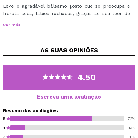
Leve e agradável bálsamo gosto que se preocupa e
hidrata seca, lábios rachados, graças ao seu teor de
substâncias naturais, protege contra os efeitos do
ver más
vento e do frio.
AS SUAS
OPINIÕES
4.50
Escreva uma avaliação
Resumo das avaliações
5
72%
4
13%
3
11%