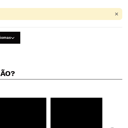
diomas
ÇÃO?
5