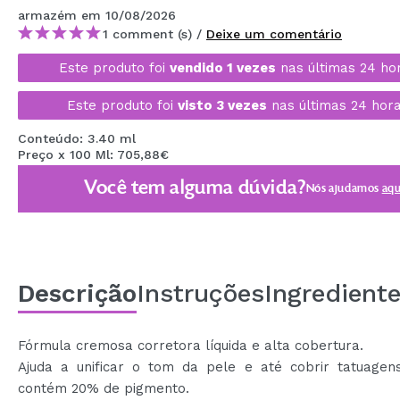
MAQUIFARMA
armazém
em 10/08/2026
1 comment (s) /
Deixe um comentário
KOREA ZONE
Este produto foi
vendido 1 vezes
nas últimas 24 ho
TRAVEL SIZE
Este produto foi
visto 3 vezes
nas últimas 24 hora
NATURE
Conteúdo: 3.40 ml
Preço x 100 Ml: 705,88€
DESCONTOS
Você tem alguma dúvida?
Nós ajudamos
aqu
OUTLET
ELES VOLTARAM!
EM BREVE
Descrição
Instruções
Ingredient
BLOG
Fórmula cremosa corretora líquida e alta cobertura.
Ajuda a unificar o tom da pele e até cobrir tatuagens
contém 20% de pigmento.