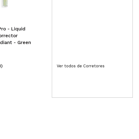
Self Aesthetic Soft Foot
Cat
Mask
Glo
Boo
Wr
Pro - Liquid
orrector
diant - Green
1)
(1)
Ver todos de Corretores
5,95€
4