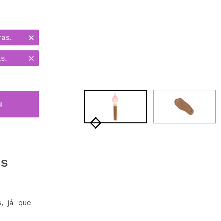
ras.
s.
i
es
, já que