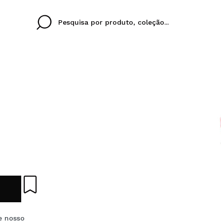
Cristina
Antonia
Ines
Eu não tenho uma c
EU IDIOMA
ez que
Buena experiencia
Muy bien
Spedizi
QUERO
PORTUGUESE
E
eriencia
imballa
ajería.
elegan
colori sc
Ao criar uma conta no
rapidamente, verificar
operações anteriores.
e nosso