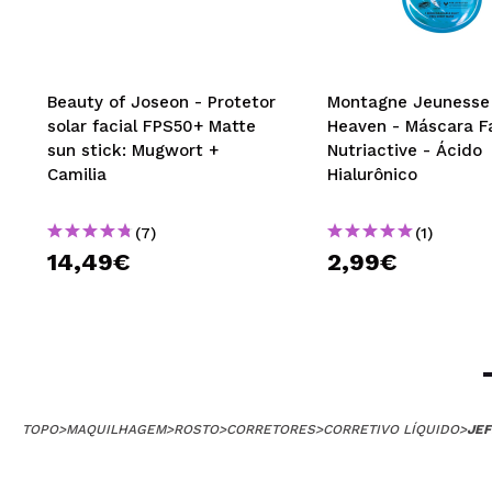
Beauty of Joseon - Protetor
Montagne Jeunesse 
solar facial FPS50+ Matte
Heaven - Máscara Fa
sun stick: Mugwort +
Nutriactive - Ácido
Camilia
Hialurônico
(7)
(1)
14,49€
2,99€
TOPO
>
MAQUILHAGEM
>
ROSTO
>
CORRETORES
>
CORRETIVO LÍQUIDO
>
JEF