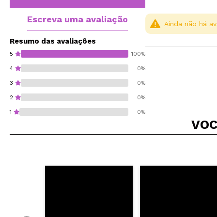
Escreva uma avaliação
Ainda não há av
Resumo das avaliações
5
100%
4
0%
3
0%
2
0%
1
0%
VOC
Recomenda esta co
ENVI