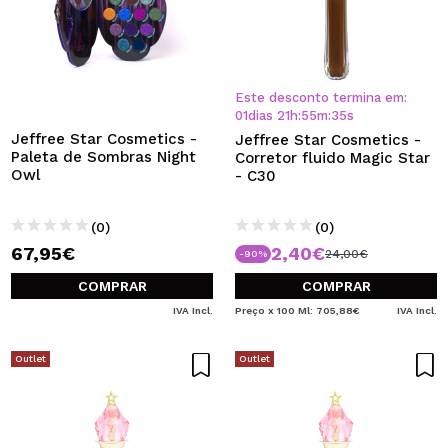
Este desconto termina em:
01
dias
21
h
:
55
m
:
34
s
Jeffree Star Cosmetics -
Jeffree Star Cosmetics -
Paleta de Sombras Night
Corretor fluido Magic Star
Owl
- C30
(0)
(0)
67,95€
2,40€
24,00€
-90%
COMPRAR
COMPRAR
IVA Incl.
Preço x 100 Ml: 705,88€
IVA Incl.
Outlet
Outlet