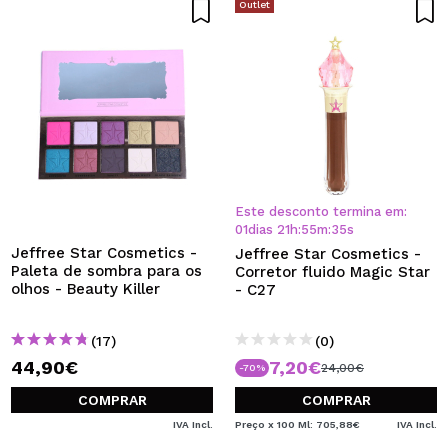
Outlet
Este desconto termina em:
01
dias
21
h
:
55
m
:
34
s
Jeffree Star Cosmetics -
Jeffree Star Cosmetics -
Paleta de sombra para os
Corretor fluido Magic Star
olhos - Beauty Killer
- C27
(17)
(0)
44,90€
7,20€
24,00€
-70%
COMPRAR
COMPRAR
IVA Incl.
Preço x 100 Ml: 705,88€
IVA Incl.