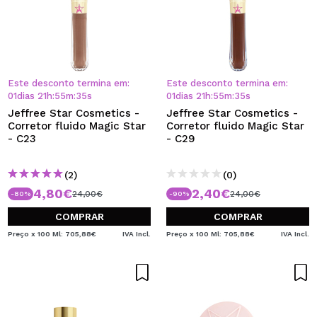
Este desconto termina em:
Este desconto termina em:
01
dias
21
h
:
55
m
:
34
s
01
dias
21
h
:
55
m
:
34
s
Jeffree Star Cosmetics -
Jeffree Star Cosmetics -
Corretor fluido Magic Star
Corretor fluido Magic Star
- C23
- C29
(2)
(0)
4,80€
2,40€
24,00€
24,00€
-80%
-90%
COMPRAR
COMPRAR
Preço x 100 Ml: 705,88€
IVA Incl.
Preço x 100 Ml: 705,88€
IVA Incl.