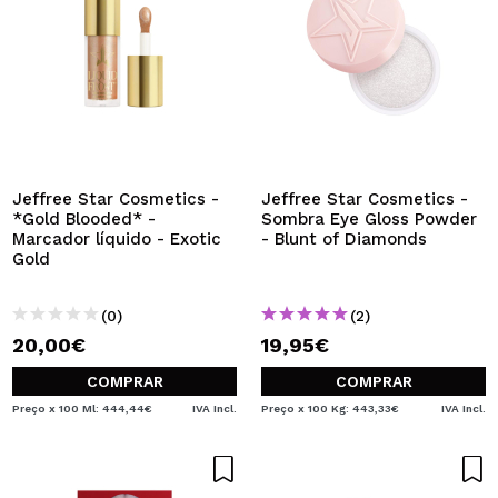
Jeffree Star Cosmetics -
Jeffree Star Cosmetics -
*Gold Blooded* -
Sombra Eye Gloss Powder
Marcador líquido - Exotic
- Blunt of Diamonds
Gold
(0)
(2)
20,00€
19,95€
COMPRAR
COMPRAR
Preço x 100 Ml: 444,44€
IVA Incl.
Preço x 100 Kg: 443,33€
IVA Incl.