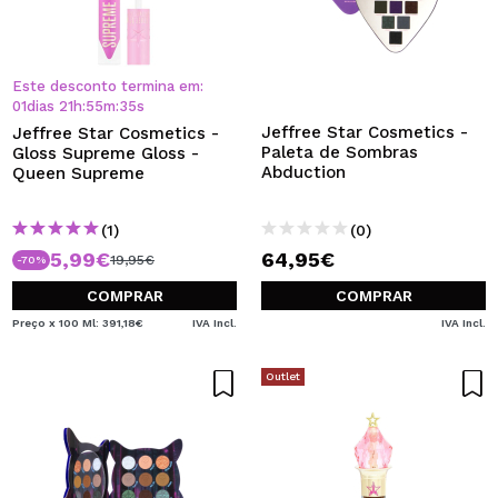
Este desconto termina em:
01
dias
21
h
:
55
m
:
34
s
Jeffree Star Cosmetics -
Jeffree Star Cosmetics -
Paleta de Sombras
Gloss Supreme Gloss -
Abduction
Queen Supreme
(1)
(0)
5,99€
64,95€
19,95€
-70%
COMPRAR
COMPRAR
Preço x 100 Ml: 391,18€
IVA Incl.
IVA Incl.
Outlet