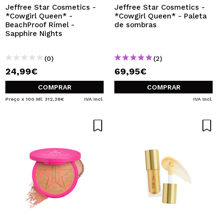
Jeffree Star Cosmetics -
Jeffree Star Cosmetics -
*Cowgirl Queen* -
*Cowgirl Queen* - Paleta
BeachProof Rímel -
de sombras
Sapphire Nights
(0)
(2)
24,99€
69,95€
COMPRAR
COMPRAR
Preço x 100 Ml: 312,38€
IVA Incl.
IVA Incl.