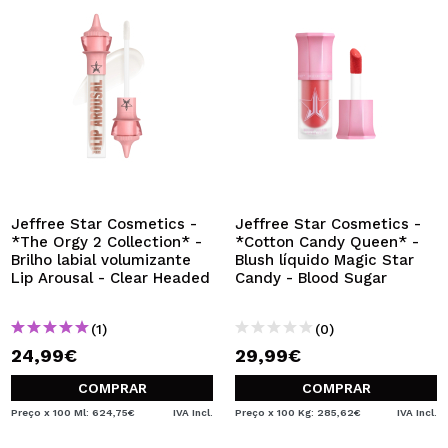
Jeffree Star Cosmetics -
Jeffree Star Cosmetics -
*The Orgy 2 Collection* -
*Cotton Candy Queen* -
Brilho labial volumizante
Blush líquido Magic Star
Lip Arousal - Clear Headed
Candy - Blood Sugar
(1)
(0)
24,99€
29,99€
COMPRAR
COMPRAR
Preço x 100 Ml: 624,75€
IVA Incl.
Preço x 100 Kg: 285,62€
IVA Incl.