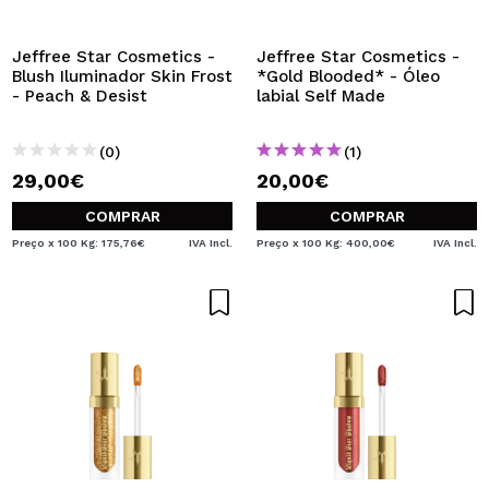
Jeffree Star Cosmetics -
Jeffree Star Cosmetics -
Blush Iluminador Skin Frost
*Gold Blooded* - Óleo
- Peach & Desist
labial Self Made
(0)
(1)
29,00€
20,00€
COMPRAR
COMPRAR
Preço x 100 Kg: 175,76€
IVA Incl.
Preço x 100 Kg: 400,00€
IVA Incl.