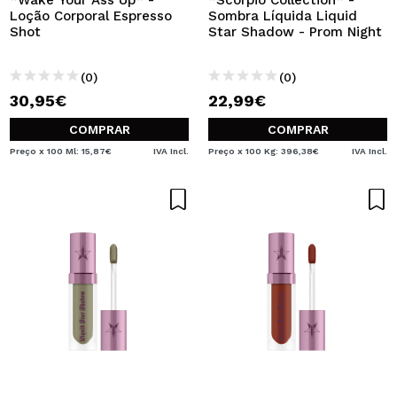
*Wake Your Ass Up* -
*Scorpio Collection* -
Loção Corporal Espresso
Sombra Líquida Liquid
Shot
Star Shadow - Prom Night
(0)
(0)
30,95€
22,99€
COMPRAR
COMPRAR
Preço x 100 Ml: 15,87€
IVA Incl.
Preço x 100 Kg: 396,38€
IVA Incl.