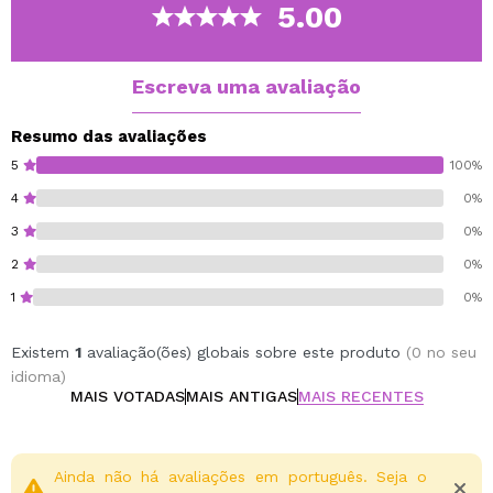
oleosa.
5.00
Sua fórmula, enriquecida com óleos nutritivos e
ingredientes suaves, deixa a pele limpa, fresca,
hidratada e pronta para continuar com o restante da
Escreva uma avaliação
rotina facial.
Além disso, não contém fragrância e é adequado para
Resumo das avaliações
todos os tipos de pele.
5
100%
4
0%
Fragrance free.
3
0%
Cruelty free.
2
0%
1
0%
Existem
1
avaliação(ões) globais sobre este produto
(0 no seu
idioma)
MAIS VOTADAS
MAIS ANTIGAS
MAIS RECENTES
Ainda não há avaliações em português. Seja o