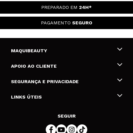
PREPARADO EM
24H*
PAGAMENTO
SEGURO
MAQUIBEAUTY
Sobre nós
APOIO AO CLIENTE
Emprego
Envios e Devoluções
SEGURANÇA E PRIVACIDADE
Gift Cards
Desistência / Devoluções
Termos e Privacidade
LINKS ÚTEIS
Formas de pagamento
Política de privacidade
Contato
Desconto Estudantes
Política de cookies
SEGUIR
Resolução de litígios em linha (ODR)