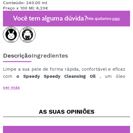
Conteúdo: 240.00 ml
Preço x 100 Ml: 6,23€
Você tem alguma dúvida?
Nós ajudamos
aqui
Descrição
Ingredientes
Limpe a sua pele de forma rápida, confortável e eficaz
com
o Speedy Speedy Cleansing Oil
, um óleo
demaquilante leve que remove maquiagem, protetor
ver más
solar, sujeira e impurezas em uma única etapa.
Sua textura sedosa desliza facilmente sobre o rosto e
ajuda a dissolver até a maquiagem mais resistente,
AS SUAS
OPINIÕES
sem ressecar ou perturbar o conforto da pele.
Ao entrar em contato com a água, emulsiona e
enxágua-se facilmente, sem deixar uma sensação