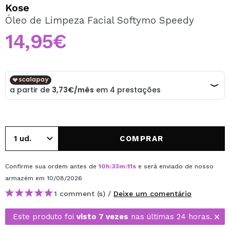
QUERO REGISTAR-ME
Kose
Óleo de Limpeza Facial Softymo Speedy
Ao criar uma conta no Maquibeauty.pt pode fazer as suas
compras rapidamente, verificar o estado das suas
14,95€
encomendas e consultar as suas operações anteriores.
CRIAR CONTA
COMPRAR
Confirme sua ordem antes de
10
h
:
33
m
:
10
s
e será enviado de nosso
armazém
em 10/08/2026
1 comment (s) /
Deixe um comentário
Este produto foi
visto 7 vezes
nas últimas 24 horas.