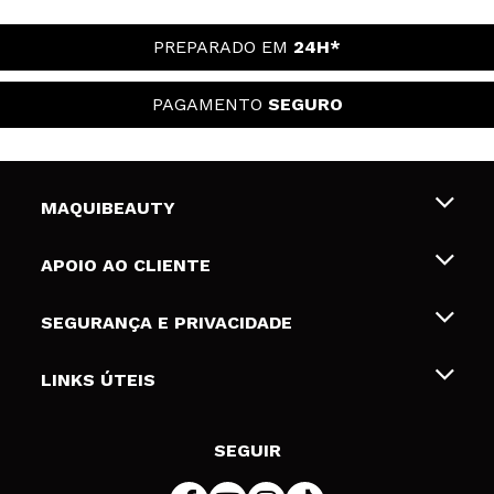
PREPARADO EM
24H*
PAGAMENTO
SEGURO
MAQUIBEAUTY
Sobre nós
APOIO AO CLIENTE
Emprego
Envios e Devoluções
SEGURANÇA E PRIVACIDADE
Gift Cards
Desistência / Devoluções
Termos e Privacidade
LINKS ÚTEIS
Formas de pagamento
Política de privacidade
Contato
Desconto Estudantes
Política de cookies
SEGUIR
Resolução de litígios em linha (ODR)