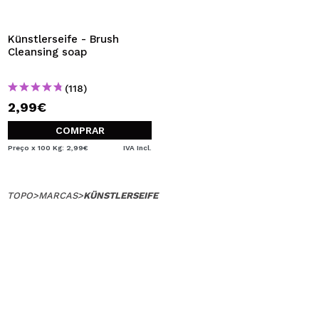
QUERO REGISTAR-ME
Ao criar uma conta no Maquibeauty.pt pode fazer as suas
Künstlerseife - Brush
compras rapidamente, verificar o estado das suas
Cleansing soap
encomendas e consultar as suas operações anteriores.
(118)
2,99€
CRIAR CONTA
COMPRAR
Preço x 100 Kg: 2,99€
IVA Incl.
TOPO
>
MARCAS
>
KÜNSTLERSEIFE