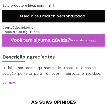
Este produto é ideal para mim?
Ativa o teu match personalizado ›
Conteúdo: 85.00 gr
Preço x 100 Kg: 11,75€
Você tem alguma dúvida?
Nós ajudamos
aqui
Descrição
Ingredientes
O bálsamo desmaquilhante de rosto e olhos é a
solução perfeita para remover impurezas e resíduos
de maquilhagem com suavidade e sem a necessidade
ver más
de esfregar excessivamente para proteger a pele.
É elaborado com azeite extra virgem, manteiga de
karité e óleo de amêndoas doces, além de um
AS SUAS
OPINIÕES
complexo de extratos que também ajudam a proteger