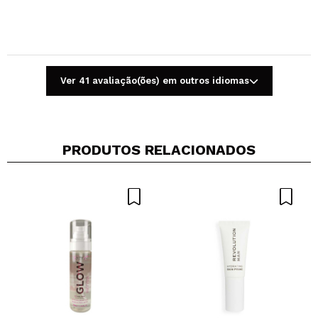
Ver 41 avaliação(ões) em outros idiomas
PRODUTOS RELACIONADOS
Compartilhar um vídeo ou uma foto
Seu vídeo pode ser o primeiro. Imagine isso...
Recomenda esta compra?
Sim
Não
5/5
ENVIAR