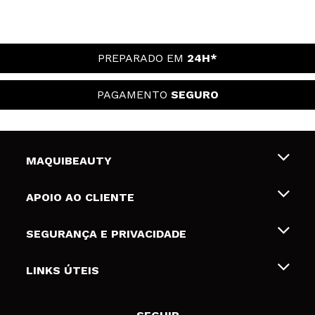
PREPARADO EM
24H*
PAGAMENTO
SEGURO
MAQUIBEAUTY
Sobre nós
APOIO AO CLIENTE
Emprego
Envios e Devoluções
SEGURANÇA E PRIVACIDADE
Gift Cards
Desistência / Devoluções
Termos e Privacidade
LINKS ÚTEIS
Formas de pagamento
Política de privacidade
Contato
Desconto Estudantes
Política de cookies