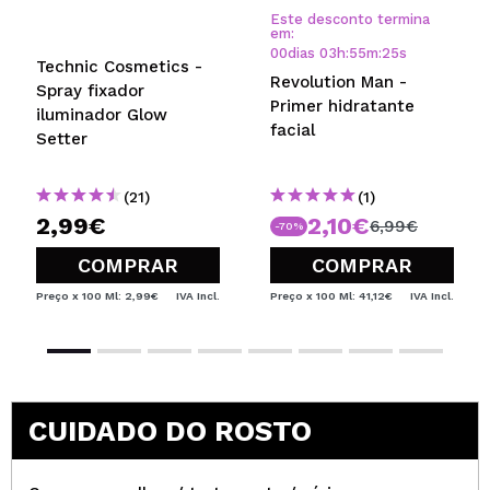
Este desconto termina
em:
00
dias
03
h
:
55
m
:
25
s
Technic Cosmetics -
Revolution Man -
Spray fixador
Primer hidratante
iluminador Glow
facial
Setter
(21)
(1)
2,99€
2,10€
6,99€
-70%
COMPRAR
COMPRAR
Preço x 100 Ml: 2,99€
IVA Incl.
Preço x 100 Ml: 41,12€
IVA Incl.
CUIDADO DO ROSTO