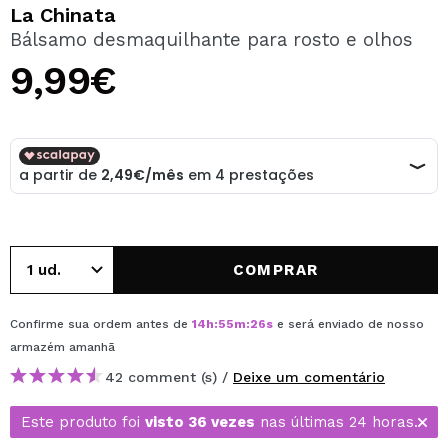
QUERO REGISTAR-ME
La Chinata
Bálsamo desmaquilhante para rosto e olhos
Ao criar uma conta no Maquibeauty.pt pode fazer as suas
compras rapidamente, verificar o estado das suas
9,99€
encomendas e consultar as suas operações anteriores.
CRIAR CONTA
COMPRAR
Confirme sua ordem antes de
14
h
:
55
m
:
26
s
e será enviado de nosso
armazém
amanhã
42 comment (s) /
Deixe um comentário
Este produto foi
visto 36 vezes
nas últimas 24 horas.