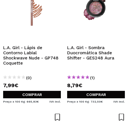
L.A. Girl - Lápis de
L.A. Girl - Sombra
Contorno Labial
Duocromática Shade
Shockwave Nude - GP748
Shifter - GES248 Aura
Coquette
(0)
(1)
7,99€
8,79€
COMPRAR
COMPRAR
Preço x 100 Kg: 665,83€
IVA Incl.
Preço x 100 Kg: 732,50€
IVA Incl.