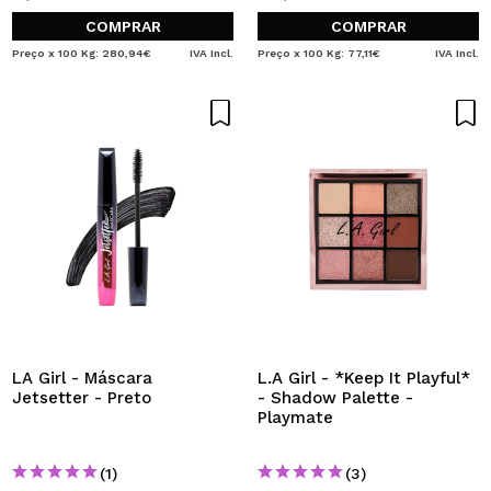
COMPRAR
COMPRAR
Preço x 100 Kg: 280,94€
IVA Incl.
Preço x 100 Kg: 77,11€
IVA Incl.
LA Girl - Máscara
L.A Girl - *Keep It Playful*
Jetsetter - Preto
- Shadow Palette -
Playmate
(1)
(3)