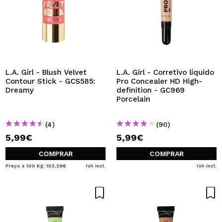
L.A. Girl - Blush Velvet
L.A. Girl - Corretivo líquido
Contour Stick - GCS585:
Pro Concealer HD High-
Dreamy
definition - GC969
Porcelain
(4)
(90)
5,99€
5,99€
COMPRAR
COMPRAR
Preço x 100 Kg: 103,28€
IVA Incl.
IVA Incl.