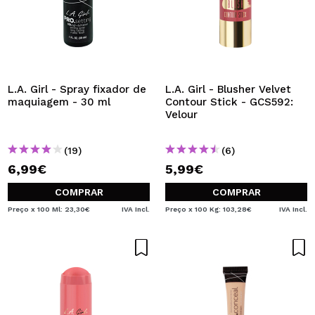
L.A. Girl - Spray fixador de
L.A. Girl - Blusher Velvet
maquiagem - 30 ml
Contour Stick - GCS592:
Velour
(19)
(6)
6,99€
5,99€
COMPRAR
COMPRAR
Preço x 100 Ml: 23,30€
IVA Incl.
Preço x 100 Kg: 103,28€
IVA Incl.