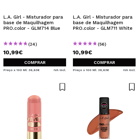
QUERO REGISTAR-ME
Ao criar uma conta no Maquibeauty.pt pode fazer as suas
L.A. Girl - Misturador para
L.A. Girl - Misturador para
compras rapidamente, verificar o estado das suas
base de Maquilhagem
base de Maquilhagem
encomendas e consultar as suas operações anteriores.
PRO.color - GLM714 Blue
PRO.color - GLM711 White
(24)
(56)
CRIAR CONTA
10,99€
10,99€
COMPRAR
COMPRAR
Preço x 100 Ml: 36,63€
IVA Incl.
Preço x 100 Ml: 36,63€
IVA Incl.