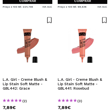
COMPRAR
COMPRAR
Preço x 100 Ml: 224,75€
IVA Incl.
Preço x 100 Ml: 98,63€
IVA Incl.
L.A. Girl - Creme Blush &
L.A. Girl - Creme Blush &
Lip Stain Soft Matte -
Lip Stain Soft Matte -
GBL442: Grace
GBL441: Rosebud
(2)
(3)
7,89€
7,89€