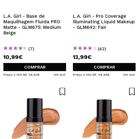
L.A. Girl - Base de
L.A. Girl - Pro Coverage
Maquilhagem Fluida PRO
Illuminating Liquid Makeup
Matte - GLM675: Medium
- GLM642: Fair
Beige
(7)
(42)
10,99€
13,99€
COMPRAR
COMPRAR
Preço x 100 Ml: 36,63€
IVA Incl.
Preço x 100 Ml: 49,96€
IVA Incl.