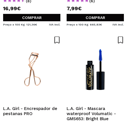
(8)
(6)
16,99€
7,99€
COMPRAR
COMPRAR
Preço x 100 Kg: 121,36€
IVA Incl.
Preço x 100 Kg: 665,83€
IVA Incl.
L.A. Girl - Encrespador de
L.A. Girl - Mascara
pestanas PRO
waterproof Volumatic -
GMS653: Bright Blue