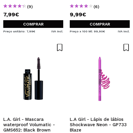
(9)
(6)
7,99€
9,99€
COMPRAR
COMPRAR
Preço unitário: 7,99€
IVA Incl.
Preço x 100 Ml: 99,90€
IVA Incl.
L.A. Girl - Mascara
L.A Girl - Lápis de lábios
waterproof Volumatic -
Shockwave Neon - GP733
GMS652: Black Brown
Blaze