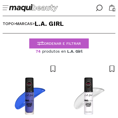
╳
╳
L.A. GIRL
SELECIONE O SEU IDIOMA
TOPO
MARCAS
>
>
Já sou #maquilover, tenho uma conta
BIENVENIDX!
PORTUGUESE
ESPAÑOL
ORDENAR E FILTRAR
ENGLISH
74
produtos en
L.A. Girl
FRANCES
ALEMAN
ITALIANO
Esqueceu-se da palavra-passe?
Eu não tenho uma conta aqui