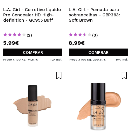
L.A. Girl - Corretivo líquido
L.A. Girl - Pomada para
Pro Concealer HD High-
sobrancelhas - GBP363:
definition - GC955 Buff
Soft Brown
(2)
(3)
5,99€
8,99€
COMPRAR
COMPRAR
Preço x 100 Kg: 74,87€
IVA Incl.
Preço x 100 Kg: 299,67€
IVA Incl.