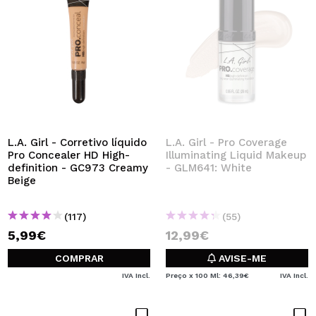
L.A. Girl - Corretivo líquido
L.A. Girl - Pro Coverage
Pro Concealer HD High-
Illuminating Liquid Makeup
definition - GC973 Creamy
- GLM641: White
Beige
(117)
(55)
5,99€
12,99€
COMPRAR
AVISE-ME
IVA Incl.
Preço x 100 Ml: 46,39€
IVA Incl.