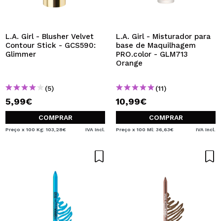
L.A. Girl - Blusher Velvet
L.A. Girl - Misturador para
Contour Stick - GCS590:
base de Maquilhagem
Glimmer
PRO.color - GLM713
Orange
(5)
(11)
5,99€
10,99€
COMPRAR
COMPRAR
Preço x 100 Kg: 103,28€
IVA Incl.
Preço x 100 Ml: 36,63€
IVA Incl.