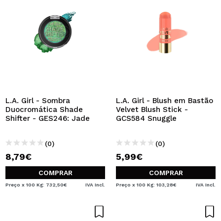
L.A. Girl - Sombra
L.A. Girl - Blush em Bastão
Duocromática Shade
Velvet Blush Stick -
Shifter - GES246: Jade
GCS584 Snuggle
(0)
(0)
8,79€
5,99€
COMPRAR
COMPRAR
Preço x 100 Kg: 732,50€
IVA Incl.
Preço x 100 Kg: 103,28€
IVA Incl.