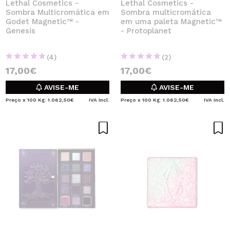
Lethal Cosmetics -
Lethal Cosmetics -
Sombra Multicromática em
Sombra multicromática
Godet Magnetic™ -
em uma paleta Magnetic™
Genesis
- Protoplanet
(4)
(2)
17,00€
17,00€
AVISE-ME
AVISE-ME
Preço x 100 Kg: 1.062,50€
IVA Incl.
Preço x 100 Kg: 1.062,50€
IVA Incl.