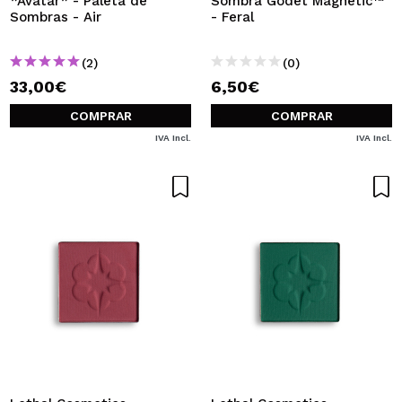
*Avatar* - Paleta de
Sombra Godet Magnetic™
Sombras - Air
- Feral
(2)
(0)
33,00€
6,50€
COMPRAR
COMPRAR
IVA Incl.
IVA Incl.