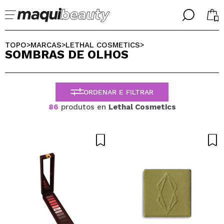
╳
╳
SELECIONE O SEU IDIOMA
TOPO
MARCAS
LETHAL COSMETICS
>
>
>
SOMBRAS DE OLHOS
Já sou #maquilover, tenho uma conta
BIENVENIDX!
PORTUGUESE
ESPAÑOL
ORDENAR E FILTRAR
ENGLISH
FRANCES
86
produtos en
Lethal Cosmetics
ALEMAN
ITALIANO
Esqueceu-se da palavra-passe?
Eu não tenho uma conta aqui