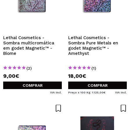
Lethal Cosmetics -
Lethal Cosmetics -
Sombra multicromática
Sombra Pure Metals en
em godet Magnetic™ -
godet Magnetic™ -
Biome
Amethyst
(2)
(1)
9,00€
18,00€
COMPRAR
COMPRAR
IVA Incl.
Preço x 100 Kg: 1.125,00€
IVA Incl.