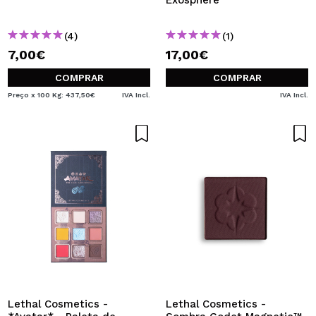
Exosphere
(4)
(1)
7,00€
17,00€
COMPRAR
COMPRAR
Preço x 100 Kg: 437,50€
IVA Incl.
IVA Incl.
Lethal Cosmetics -
Lethal Cosmetics -