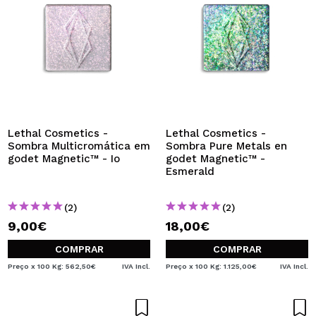
Lethal Cosmetics -
Lethal Cosmetics -
Sombra Multicromática em
Sombra Pure Metals en
godet Magnetic™ - Io
godet Magnetic™ -
Esmerald
(2)
(2)
9,00€
18,00€
COMPRAR
COMPRAR
Preço x 100 Kg: 562,50€
IVA Incl.
Preço x 100 Kg: 1.125,00€
IVA Incl.