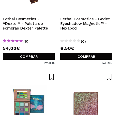
QUERO REGISTAR-ME
Ao criar uma conta no Maquibeauty.pt pode fazer as suas
compras rapidamente, verificar o estado das suas
Lethal Cosmetics -
Lethal Cosmetics - Godet
encomendas e consultar as suas operações anteriores.
*Dexter* - Paleta de
Eyeshadow Magnetic™ -
sombras Dexter Palette
Hexapod
CRIAR CONTA
(6)
(0)
54,00€
6,50€
COMPRAR
COMPRAR
IVA Incl.
IVA Incl.