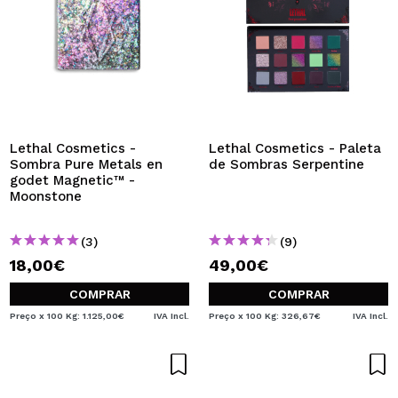
Lethal Cosmetics -
Lethal Cosmetics - Paleta
Sombra Pure Metals en
de Sombras Serpentine
godet Magnetic™ -
Moonstone
(3)
(9)
18,00€
49,00€
COMPRAR
COMPRAR
Preço x 100 Kg: 1.125,00€
IVA Incl.
Preço x 100 Kg: 326,67€
IVA Incl.