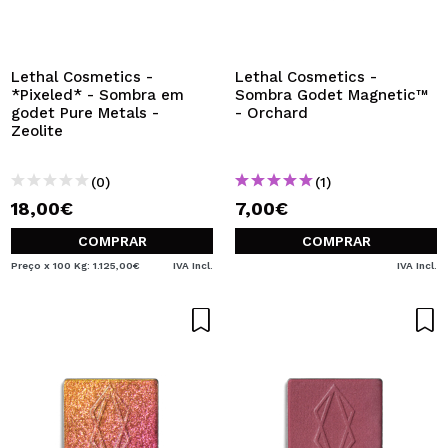
Lethal Cosmetics -
Lethal Cosmetics -
*Pixeled* - Sombra em
Sombra Godet Magnetic™
godet Pure Metals -
- Orchard
Zeolite
(0)
(1)
18,00€
7,00€
COMPRAR
COMPRAR
Preço x 100 Kg: 1.125,00€
IVA Incl.
IVA Incl.