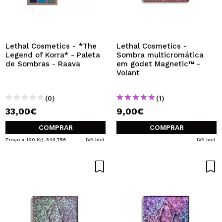
Lethal Cosmetics - *The
Lethal Cosmetics -
Legend of Korra* - Paleta
Sombra multicromática
de Sombras - Raava
em godet Magnetic™ -
Volant
(0)
(1)
33,00€
9,00€
COMPRAR
COMPRAR
Preço x 100 Kg: 343,75€
IVA Incl.
IVA Incl.