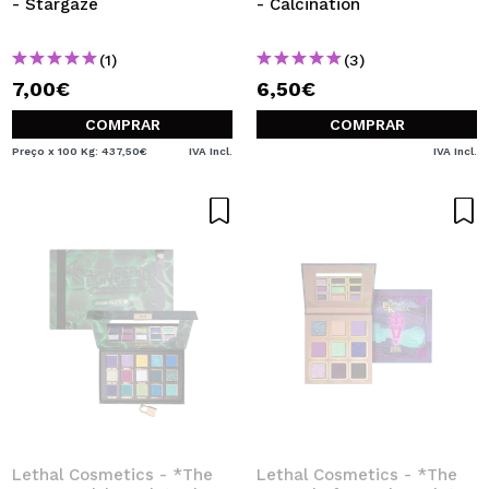
- Stargaze
- Calcination
(1)
(3)
7,00€
6,50€
COMPRAR
COMPRAR
Preço x 100 Kg: 437,50€
IVA Incl.
IVA Incl.
Lethal Cosmetics - *The
Lethal Cosmetics - *The