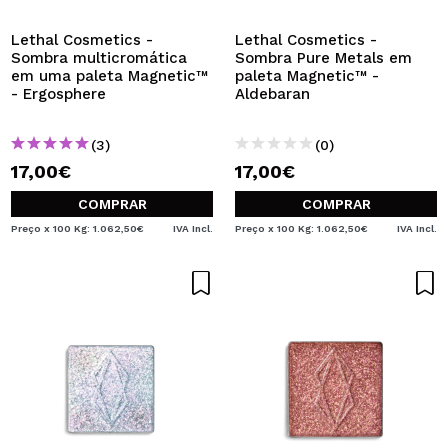
Lethal Cosmetics -
Lethal Cosmetics -
Sombra multicromática
Sombra Pure Metals em
em uma paleta Magnetic™
paleta Magnetic™ -
- Ergosphere
Aldebaran
(3)
(0)
17,00€
17,00€
COMPRAR
COMPRAR
Preço x 100 Kg: 1.062,50€
IVA Incl.
Preço x 100 Kg: 1.062,50€
IVA Incl.