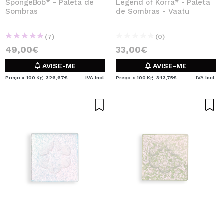
SpongeBob* - Paleta de
Legend of Korra* - Paleta
Sombras
de Sombras - Vaatu
(7)
(0)
49,00€
33,00€
AVISE-ME
AVISE-ME
Preço x 100 Kg: 326,67€
IVA Incl.
Preço x 100 Kg: 343,75€
IVA Incl.