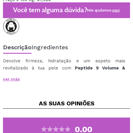
Você tem alguma dúvida?
Nós ajudamos
aqui
Descrição
Ingredientes
Devolve firmeza, hidratação e um aspeto mais
revitalizado à tua pele com
Peptide 9 Volume &
Tension Cream Pro da MEDIPEEL
, uma crema facial
ver más
antienvelhecimento desenhada para ajudar a melhorar
visivelmente a elasticidade, suavizar a aparência de
rugas e proporcionar um acabamento mais liso e
AS SUAS
OPINIÕES
luminoso.
A sua fórmula combina um complexo de 9 péptidos,
niacinamida e ácido hialurónico, uma mistura de ativos
ideal para peles que começam a notar perda de
0.00
firmeza, menor elasticidade ou um aspeto mais