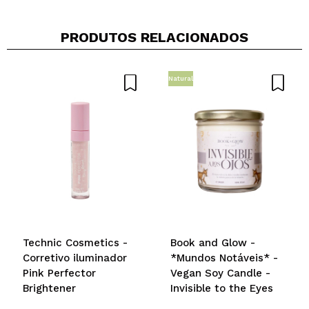
PRODUTOS RELACIONADOS
Natural
Compartilhar um vídeo ou uma foto
Seu vídeo pode ser o primeiro. Imagine isso...
Recomenda esta compra?
Sim
Não
5/5
ENVIAR
Technic Cosmetics -
Book and Glow -
Corretivo iluminador
*Mundos Notáveis* -
Pink Perfector
Vegan Soy Candle -
Brightener
Invisible to the Eyes