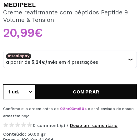
QUERO REGISTAR-ME
MEDIPEEL
Creme reafirmante com péptidos Peptide 9
Ao criar uma conta no Maquibeauty.pt pode fazer as suas
Volume & Tension
compras rapidamente, verificar o estado das suas
encomendas e consultar as suas operações anteriores.
20,99€
CRIAR CONTA
COMPRAR
Confirme sua ordem antes de
02
h
:
03
m
:
50
s
e será enviado de nosso
armazém
hoje
0 comment (s) /
Deixe um comentário
Conteúdo: 50.00 gr
Preço x 100 Kg: 41,98€