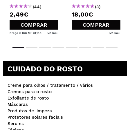
(44)
(3)
2,49€
18,00€
COMPRAR
COMPRAR
Preço x 100 Ml: 31,13€
IVA Incl.
IVA Incl.
CUIDADO DO ROSTO
Creme para olhos / tratamento / vários
Cremes para o rosto
Exfoliante de rosto
Máscaras
Produtos de limpeza
Protetores solares faciais
Serums