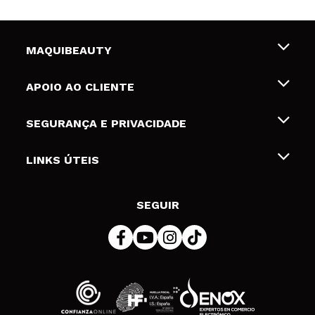
MAQUIBEAUTY
Sobre nós
APOIO AO CLIENTE
Emprego
Envios e Devoluções
SEGURANÇA E PRIVACIDADE
Gift Cards
Desistência / Devoluções
Termos e Privacidade
LINKS ÚTEIS
Formas de pagamento
Política de privacidade
Contato
Desconto Estudantes
Política de cookies
SEGUIR
Resolução de litígios em linha (ODR)