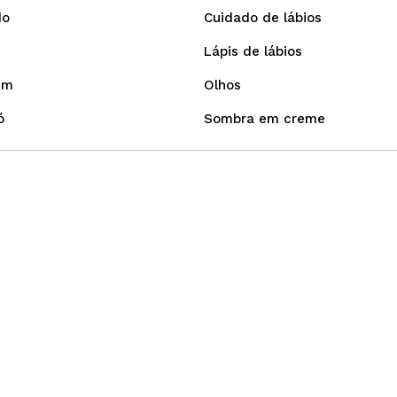
do
Cuidado de lábios
Lápis de lábios
em
Olhos
ó
Sombra em creme