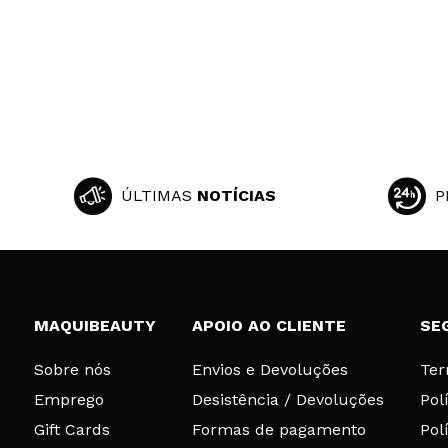
ÚLTIMAS
NOTÍCIAS
P
MAQUIBEAUTY
APOIO AO CLIENTE
SE
Sobre nós
Envios e Devoluções
Ter
Emprego
Desistência / Devoluções
Pol
Gift Cards
Formas de pagamento
Pol