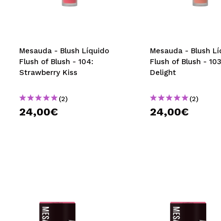
MAQUIFARMA
KOREA ZONE
TRAVEL SIZE
Mesauda - Blush Líquido
Mesauda - Blush Lí
Flush of Blush - 104:
Flush of Blush - 10
NATURE
Strawberry Kiss
Delight
(2)
(2)
DESCONTOS
24,00€
24,00€
OUTLET
ELES VOLTARAM!
EM BREVE
BLOG