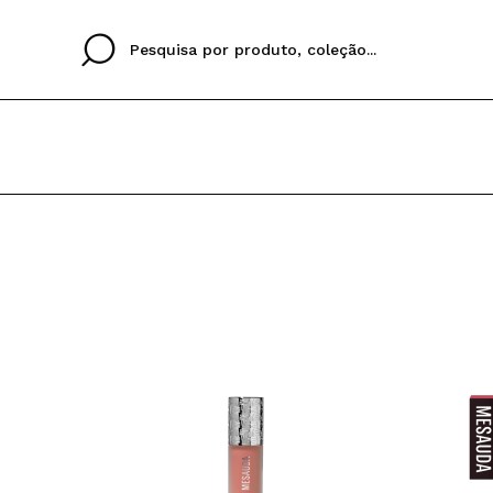
Cristina
Antonia
Ines
Eu não tenho uma c
EU IDIOMA
ez que
Buena experiencia
Muy bien
Spedizi
QUERO
PORTUGUESE
E
eriencia
imballa
ajería.
elegan
colori sc
Ao criar uma conta no
rapidamente, verificar
operações anteriores.