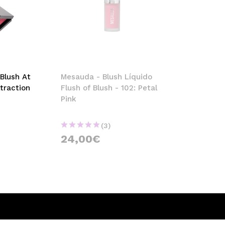
Blush At
Mesauda - Blush Líquido
ttraction
Flush of Blush - 102: Petal
Pink
(3)
24,00€