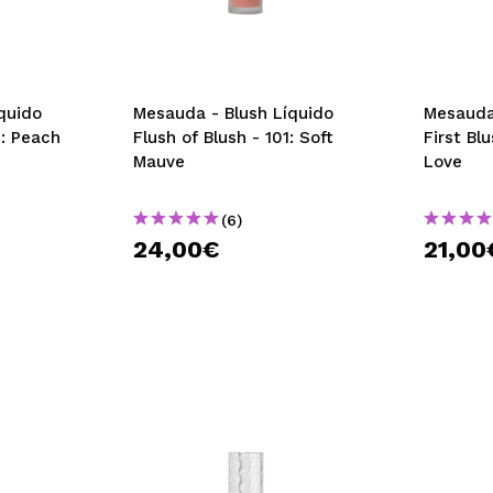
quido
Mesauda - Blush Líquido
Mesauda
3: Peach
Flush of Blush - 101: Soft
First Bl
Mauve
Love
(6)
24,00€
21,00