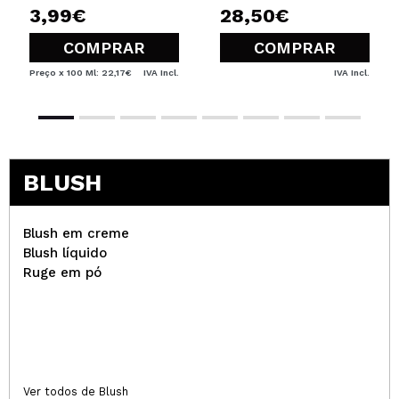
intenso.
3,99€
28,50€
Recomenda esta compra?
Sim
COMPRAR
COMPRAR
Responder
Útil
|
Hace 10 años
Preço x 100 Ml: 22,17€
IVA Incl.
IVA Incl.
Pure Color
maravilhoso, recomendo
Recomenda esta compra?
Sim
BLUSH
Responder
Útil
|
Hace 11 años
Blush em creme
Blush líquido
SÓNIA
Ruge em pó
Gostei muito, dá um brilho natural à pele e
aguenta-se bem durante o dia inteiro.
Recomenda esta compra?
Sim
Responder
Útil
|
Hace 11 años
Ver todos de Blush