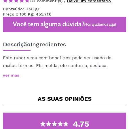
83 comment (s) /
Deixe um comentário
Conteúdo: 3.50 gr
Preço x 100 Kg: 455,71€
Você tem alguma dúvida?
Nós ajudamos
aqui
Descrição
Ingredientes
Este rubor seda com benefícios pode ser usado de
muitas formas. Ela molda, ele contorna, destaca.
Sunbaked em telhas de terracota italiana, é edificável
ver más
de pura para vibrante. Sim, ele adiciona um pop
atrevido da cor a sua tez. Radiance e calor, também.
Glide escova através da cor e bata levemente o
AS SUAS
OPINIÕES
excesso de pó. Aplique levemente nas bochechas,
testa, queixo e / ou nariz e misture bem para um brilho
suave.
4.75