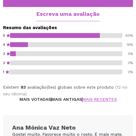
Escreva uma avaliação
Resumo das avaliações
5
80%
4
16%
3
5%
2
0%
1
0%
Existem
83
avaliação(ões) globais sobre este produto
(12 no
seu idioma)
MAIS VOTADAS
MAIS ANTIGAS
MAIS RECENTES
Ana Mónica Vaz Neto
Gostei muito. Favorece muito o rosto. É mais mate.