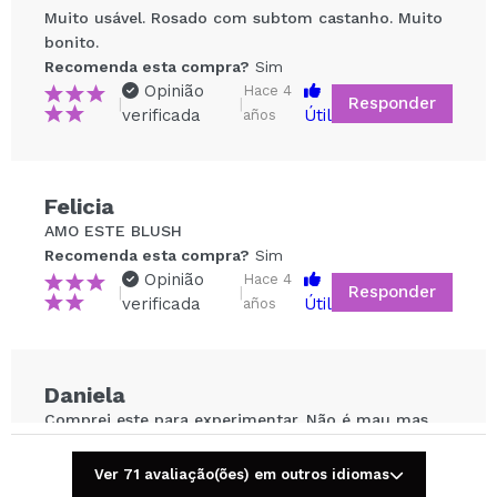
Muito usável. Rosado com subtom castanho. Muito
bonito.
Recomenda esta compra?
Sim
Opinião
Hace 4
Responder
|
|
verificada
Útil
años
Compartilhar um vídeo ou uma foto
Felicia
Seu vídeo pode ser o primeiro. Imagine isso...
AMO ESTE BLUSH
Recomenda esta compra?
Sim
Recomenda esta compra?
Sim
Não
Opinião
Hace 4
Responder
|
|
5/5
verificada
Útil
años
ENVIAR
Daniela
Comprei este para experimentar. Não é mau mas
prefiro o Luminoso.
Recomenda esta compra?
Sim
Ver 71 avaliação(ões) em outros idiomas
Opinião
Hace 5