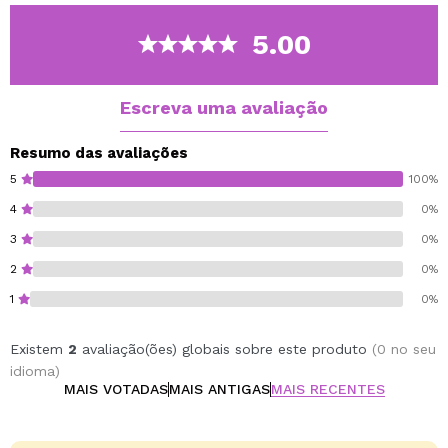
impacto negativo de fatores externos.
O óleo de framboesa melhora a suavidade da pele e os
5.00
restantes óleos oleosos regeneram-na activamente e
evitam o seu ressecamento.
A vitamina E contida no esfoliante é um antioxidante
Escreva uma avaliação
eficaz que neutraliza os radicais livres.
Resumo das avaliações
Cruelty free.
5
100%
Vegan.
4
0%
3
0%
2
0%
1
0%
Existem
2
avaliação(ões) globais sobre este produto
(0 no seu
idioma)
MAIS VOTADAS
MAIS ANTIGAS
MAIS RECENTES