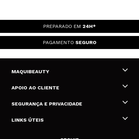
PREPARADO EM
24H*
PAGAMENTO
SEGURO
MAQUIBEAUTY
Sobre nós
APOIO AO CLIENTE
Emprego
Envios e Devoluções
SEGURANÇA E PRIVACIDADE
Gift Cards
Desistência / Devoluções
Termos e Privacidade
LINKS ÚTEIS
Formas de pagamento
Política de privacidade
Contato
Desconto Estudantes
Política de cookies