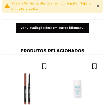
Ainda não há avaliações em português. Seja o
primeiro a avaliar!
Ver 2 avaliação(ões) em outros idiomas
PRODUTOS RELACIONADOS
Compartilhar um vídeo ou uma foto
Seu vídeo pode ser o primeiro. Imagine isso...
Recomenda esta compra?
Sim
Não
5/5
ENVIAR