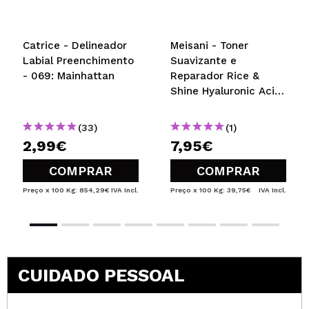
Catrice - Delineador
Meisani - Toner
Labial Preenchimento
Suavizante e
- 069: Mainhattan
Reparador Rice &
Shine Hyaluronic Acid
- Tamanho Mini
(33)
(1)
2,99€
7,95€
COMPRAR
COMPRAR
Preço x 100 Kg: 854,29€
IVA Incl.
Preço x 100 Kg: 39,75€
IVA Incl.
CUIDADO PESSOAL