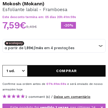
QUERO REGISTAR-ME
Mokosh (Mokann)
Esfoliante labial - Framboesa
Ao criar uma conta no Maquibeauty.pt pode fazer as suas
compras rapidamente, verificar o estado das suas
Este desconto termina em:
05
dias
20
h
:
41
m
:
59
s
encomendas e consultar as suas operações anteriores.
7,59€
-20%
9,49€
CRIAR CONTA
COMPRAR
Confirme sua ordem antes de
07
h
:
41
m
:
59
s
e será enviado de nosso
armazém
hoje
2 comment (s) /
Deixe um comentário
Este produto foi
vendido 1 vezes
nas últimas 24