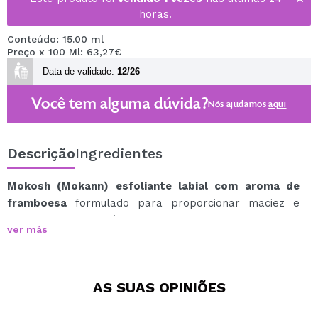
horas.
Conteúdo: 15.00 ml
Preço x 100 Ml: 63,27€
Data de validade:
12/26
Você tem alguma dúvida?
Nós ajudamos
aqui
Descrição
Ingredientes
Mokosh (Mokann) esfoliante labial com aroma de
framboesa
formulado para proporcionar maciez e
cuidar da pele dos lábios.
ver más
As micropartículas de xilitol e açúcar mascavo têm
efeito antibacteriano, que ajudam efetivamente a
esfoliar a pele.
AS SUAS
OPINIÕES
A lanolina hipoalergênica, a manteiga de karité e a
cera de abelha esfoliam os lábios e os protegem do