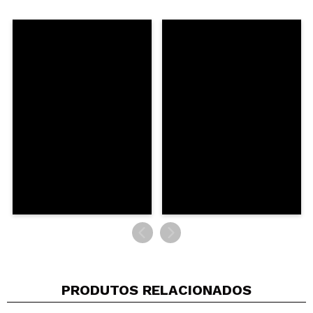
Compartilhar um vídeo ou uma foto
Seu vídeo pode ser o primeiro. Imagine isso...
Recomenda esta compra?
Sim
Não
5/5
ENVIAR
PRODUTOS RELACIONADOS