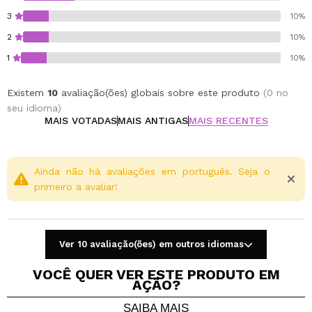
3
10%
2
10%
1
10%
Existem
10
avaliação(ões) globais sobre este produto
(0 no
seu idioma)
MAIS VOTADAS
MAIS ANTIGAS
MAIS RECENTES
Ainda não há avaliações em português. Seja o
primeiro a avaliar!
Ver 10 avaliação(ões) em outros idiomas
VOCÊ QUER VER ESTE PRODUTO EM
AÇÃO?
SAIBA MAIS