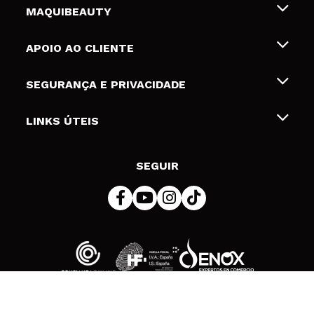
MAQUIBEAUTY
Sobre nós
APOIO AO CLIENTE
Emprego
Envios e Devoluções
SEGURANÇA E PRIVACIDADE
Gift Cards
Desistência / Devoluções
Termos e Privacidade
LINKS ÚTEIS
Formas de pagamento
Política de privacidade
Contato
Desconto Estudantes
Política de cookies
SEGUIR
Resolução de litígios em linha (ODR)
© 2026 DSM Beauty, S.L.