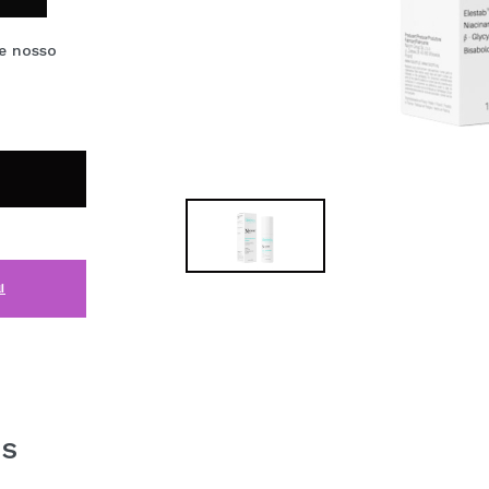
e nosso
i
es