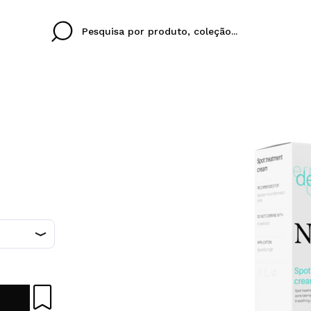
Cristina
Antonia
Ines
Eu não tenho uma c
SEU IDIOMA
ez que
Buena experiencia
Muy bien
Spedizi
QUERO
PORTUGUES
eriencia
imballa
ajería.
elegan
colori sc
Ao criar uma conta no
rapidamente, verificar
operações anteriores.