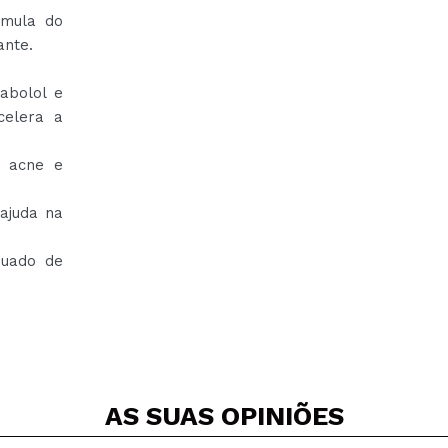
rmula do
ante.
abolol e
celera a
a acne e
ajuda na
quado de
AS SUAS
OPINIÕES