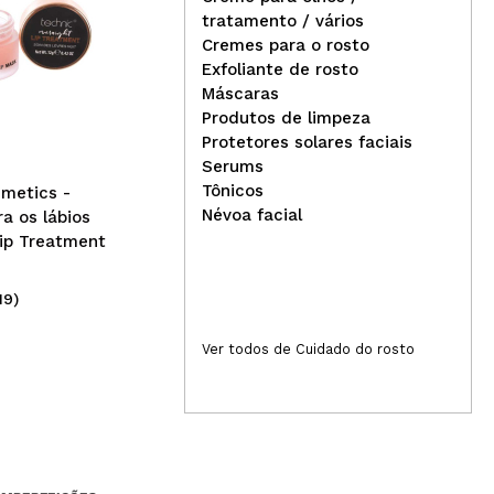
tratamento / vários
Cremes para o rosto
Cla
Exfoliante de rosto
Bell - *Vegan* - Corretivo
sem
Máscaras
hipoalergênico SPF25 - 02:
03:
Produtos de limpeza
Sand
Protetores solares faciais
Serums
Tônicos
metics -
Névoa facial
a os lábios
ip Treatment
19)
(2)
4,99€
4
Ver todos de Cuidado do rosto