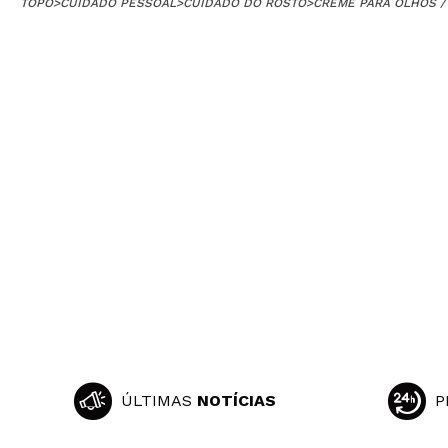
TOPO
>
CUIDADO PESSOAL
>
CUIDADO DO ROSTO
>
CREME PARA OLHOS /
ÚLTIMAS
NOTÍCIAS
P