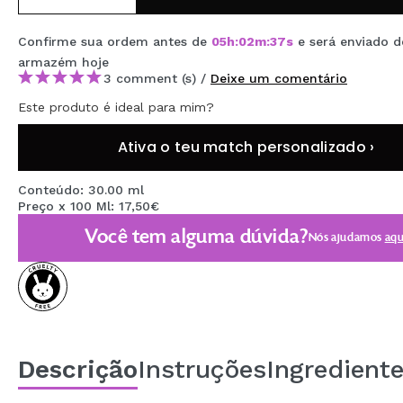
MAQUIFARMA
Confirme sua ordem antes de
05
h
:
02
m
:
36
s
e será enviado d
KOREA ZONE
armazém
hoje
3 comment (s) /
Deixe um comentário
TRAVEL SIZE
Este produto é ideal para mim?
NATURE
Ativa o teu match personalizado ›
DESCONTOS
Conteúdo: 30.00 ml
Preço x 100 Ml: 17,50€
OUTLET
Você tem alguma dúvida?
Nós ajudamos
aqu
ELES VOLTARAM!
EM BREVE
BLOG
Descrição
Instruções
Ingredient