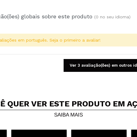
ção(ões) globais sobre este produto
(0 no seu idioma)
aliações em português. Seja o primeiro a avaliar!
Ver 3 avaliação(ões) em outros i
Ê QUER VER ESTE PRODUTO EM A
Compartilhar um vídeo ou uma foto
Seu vídeo pode ser o primeiro. Imagine isso...
SAIBA MAIS
5/
mpra?
Sim
Não