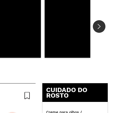
CUIDADO DO
ROSTO
Creme para olhos /