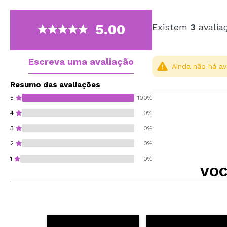
5.00
Existem
3
avalia
Escreva uma avaliação
Ainda não há av
Resumo das avaliações
5
100%
4
0%
3
0%
2
0%
1
0%
VOC
Recomenda esta co