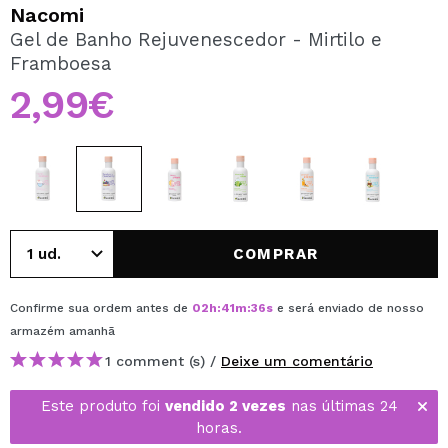
QUERO REGISTAR-ME
Nacomi
Gel de Banho Rejuvenescedor - Mirtilo e
Ao criar uma conta no Maquibeauty.pt pode fazer as suas
Framboesa
compras rapidamente, verificar o estado das suas
encomendas e consultar as suas operações anteriores.
2,99€
CRIAR CONTA
COMPRAR
Confirme sua ordem antes de
02
h
:
41
m
:
36
s
e será enviado de nosso
armazém
amanhã
1 comment (s) /
Deixe um comentário
Este produto foi
vendido 2 vezes
nas últimas 24
horas.