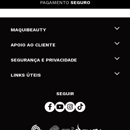
PAGAMENTO
SEGURO
MAQUIBEAUTY
Sobre nós
APOIO AO CLIENTE
Emprego
Envios e Devoluções
SEGURANÇA E PRIVACIDADE
Gift Cards
Desistência / Devoluções
Termos e Privacidade
LINKS ÚTEIS
Formas de pagamento
Política de privacidade
Contato
Desconto Estudantes
Política de cookies
SEGUIR
Resolução de litígios em linha (ODR)