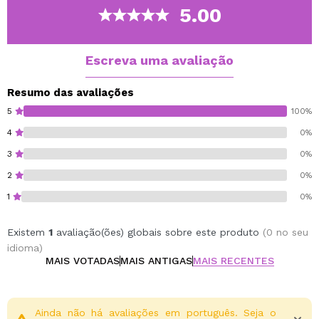
dando-lhe um brilho radiante.
5.00
Vegan.
Escreva uma avaliação
Resumo das avaliações
5
100%
4
0%
3
0%
2
0%
1
0%
Existem
1
avaliação(ões) globais sobre este produto
(0 no seu
idioma)
MAIS VOTADAS
MAIS ANTIGAS
MAIS RECENTES
Ainda não há avaliações em português. Seja o