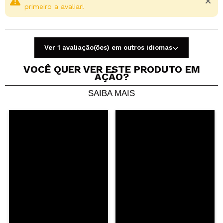
primeiro a avaliar!
Ver 1 avaliação(ões) em outros idiomas
VOCÊ QUER VER ESTE PRODUTO EM
AÇÃO?
SAIBA MAIS
Compartilhar um vídeo ou uma foto
Seu vídeo pode ser o primeiro. Imagine isso...
Recomenda esta compra?
Sim
Não
5/5
ENVIAR