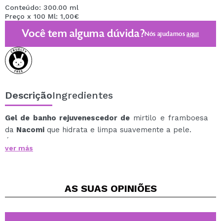
Conteúdo: 300.00 ml
Preço x 100 Ml: 1,00€
Você tem alguma dúvida?
Nós ajudamos
aqui
Descrição
Ingredientes
Gel de banho rejuvenescedor de
mirtilo e framboesa
da
Nacomi
que hidrata e limpa suavemente a pele.
É um gel de banho rejuvenescedor, hidratante e com
ver más
ação antioxidante.
É enriquecido com niacinamida e prebiótico, o que ajuda
a fortalecer sua barreira protetora, restaurando assim
AS SUAS
OPINIÕES
a microflora bacteriana natural.
Os extratos de framboesa e mirtilo fazem com que o
gel atrase os processos de envelhecimento da pele,