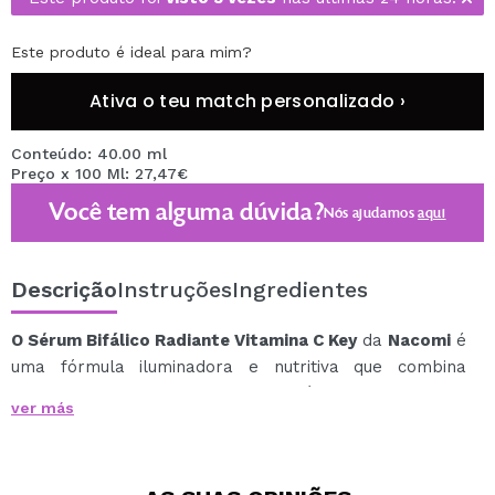
Este produto é ideal para mim?
Ativa o teu match personalizado ›
Conteúdo: 40.00 ml
Preço x 100 Ml: 27,47€
Você tem alguma dúvida?
Nós ajudamos
aqui
Descrição
Instruções
Ingredientes
O Sérum Bifálico Radiante Vitamina C Key
da
Nacomi
é
uma fórmula iluminadora e nutritiva que combina
antioxidantes, extratos botânicos e óleos vegetais para
ver más
uma pele mais uniforme, luminosa e revitalizada.
A vitamina C e o extrato de cúrcuma atuam em conjunto
para iluminar e uniformizar o tom da pele.