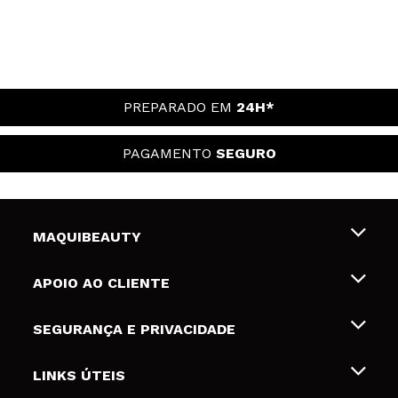
PREPARADO EM
24H*
PAGAMENTO
SEGURO
MAQUIBEAUTY
Sobre nós
APOIO AO CLIENTE
Emprego
Envios e Devoluções
SEGURANÇA E PRIVACIDADE
Gift Cards
Desistência / Devoluções
Termos e Privacidade
LINKS ÚTEIS
Formas de pagamento
Política de privacidade