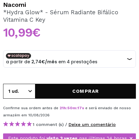
QUERO REGISTAR-ME
Nacomi
*Hydra Glow* - Sérum Radiante Bifálico
Ao criar uma conta no Maquibeauty.pt pode fazer as suas
Vitamina C Key
compras rapidamente, verificar o estado das suas
encomendas e consultar as suas operações anteriores.
10,99€
CRIAR CONTA
COMPRAR
Confirme sua ordem antes de
21
h
:
50
m
:
17
s
e será enviado de nosso
armazém
em 10/08/2026
1 comment (s) /
Deixe um comentário
Este produto foi
visto 3 vezes
nas últimas 24 horas.