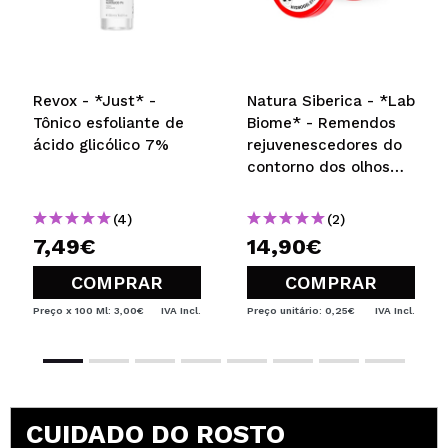
Revox - *Just* -
Natura Siberica - *Lab
Tônico esfoliante de
Biome* - Remendos
ácido glicólico 7%
rejuvenescedores do
contorno dos olhos
com ouro 24kt
(4)
(2)
7,49€
14,90€
COMPRAR
COMPRAR
Preço x 100 Ml: 3,00€
IVA Incl.
Preço unitário: 0,25€
IVA Incl.
CUIDADO DO ROSTO