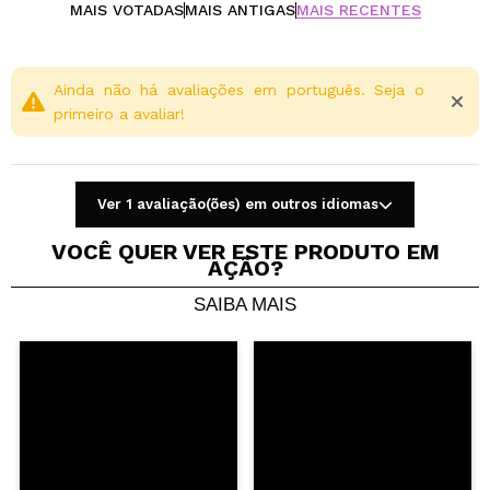
biomimético, que ajuda a combater a perda de firmeza
MAIS VOTADAS
MAIS ANTIGAS
MAIS RECENTES
e a flacidez, melhorando os contornos faciais e
redefinindo as feições. Um aliado fundamental para a
pele que começa a perder elasticidade.
Ainda não há avaliações em português. Seja o
primeiro a avaliar!
Cruelty free.
Ver 1 avaliação(ões) em outros idiomas
VOCÊ QUER VER ESTE PRODUTO EM
AÇÃO?
SAIBA MAIS
Compartilhar um vídeo ou uma foto
Seu vídeo pode ser o primeiro. Imagine isso...
Recomenda esta compra?
Sim
Não
5/5