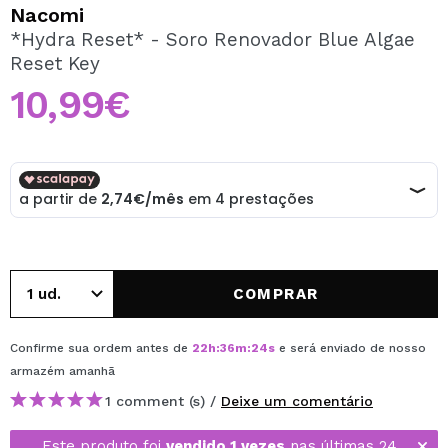
QUERO REGISTAR-ME
Nacomi
*Hydra Reset* - Soro Renovador Blue Algae
Ao criar uma conta no Maquibeauty.pt pode fazer as suas
Reset Key
compras rapidamente, verificar o estado das suas
encomendas e consultar as suas operações anteriores.
10,99€
CRIAR CONTA
COMPRAR
Confirme sua ordem antes de
22
h
:
36
m
:
24
s
e será enviado de nosso
armazém
amanhã
1 comment (s) /
Deixe um comentário
Este produto foi
vendido 1 vezes
nas últimas 24