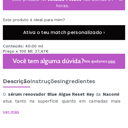
horas.
Este produto é ideal para mim?
Ativa o teu match personalizado ›
Conteúdo: 40.00 ml
Preço x 100 Ml: 27,47€
Você tem alguma dúvida?
Nós ajudamos
aqui
Descrição
Instruções
Ingredientes
O
sérum renovador Blue Algae Reset Key
da
Nacomi
atua tanto na superfície quanto em camadas mais
profundas da pele, estimulando os processos naturais
ver más
de renovação para uma pele mais firme, elástica e
revitalizada.