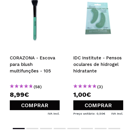
5/5
ENVIAR
CORAZONA - Escova
IDC Institute - Pensos
para blush
oculares de hidrogel
multifunções - 105
hidratante
(58)
(3)
8,99€
1,00€
COMPRAR
COMPRAR
IVA Incl.
Preço unitário: 0,50€
IVA Incl.