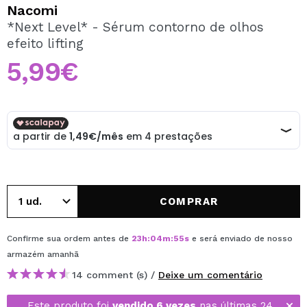
QUERO REGISTAR-ME
Nacomi
*Next Level* - Sérum contorno de olhos
Ao criar uma conta no Maquibeauty.pt pode fazer as suas
efeito lifting
compras rapidamente, verificar o estado das suas
encomendas e consultar as suas operações anteriores.
5,99€
CRIAR CONTA
COMPRAR
Confirme sua ordem antes de
23
h
:
04
m
:
55
s
e será enviado de nosso
armazém
amanhã
14 comment (s) /
Deixe um comentário
Este produto foi
vendido 6 vezes
nas últimas 24