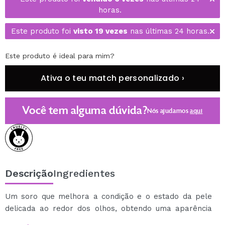
horas.
Este produto foi
visto 19 vezes
nas últimas 24 horas.
Este produto é ideal para mim?
Ativa o teu match personalizado ›
Você tem alguma dúvida?
Nós ajudamos
aqui
Descrição
Ingredientes
Um soro que melhora a condição e o estado da pele
delicada ao redor dos olhos, obtendo uma aparência
fresca e jovem.