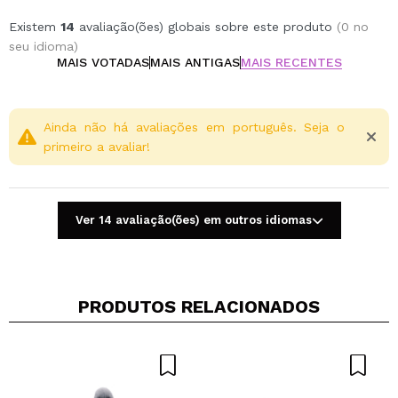
Existem
14
avaliação(ões) globais sobre este produto
(0 no
seu idioma)
MAIS VOTADAS
MAIS ANTIGAS
MAIS RECENTES
Ainda não há avaliações em português. Seja o
primeiro a avaliar!
Ver 14 avaliação(ões) em outros idiomas
PRODUTOS RELACIONADOS
Compartilhar um vídeo ou uma foto
Seu vídeo pode ser o primeiro. Imagine isso...
Recomenda esta compra?
Sim
Não