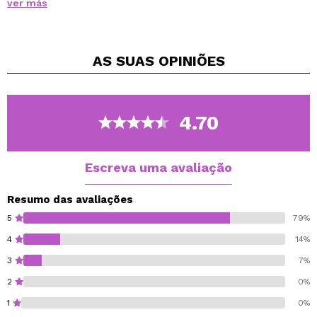
ver más
Previne a formação de olheiras e bolsas sob os olhos,
levantando as pálpebras caídas e reforçando o
contorno dos olhos.
AS SUAS
OPINIÕES
Cria um filme biológico na superfície, apertando,
reafirmando e suavizando a pele.
Estimula a reconstrução da barreira hidrolipídica.
4.70
Escreva uma avaliação
Resumo das avaliações
5
79%
4
14%
3
7%
2
0%
1
0%