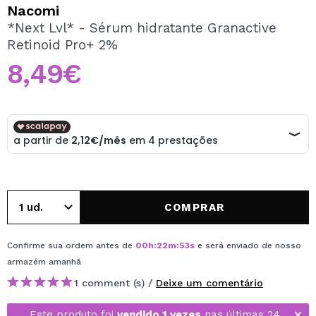
QUERO REGISTAR-ME
Nacomi
*Next Lvl* - Sérum hidratante Granactive
Ao criar uma conta no Maquibeauty.pt pode fazer as suas
Retinoid Pro+ 2%
compras rapidamente, verificar o estado das suas
encomendas e consultar as suas operações anteriores.
8,49€
CRIAR CONTA
COMPRAR
Confirme sua ordem antes de
00
h
:
22
m
:
53
s
e será enviado de nosso
armazém
amanhã
1 comment (s) /
Deixe um comentário
Este produto foi
vendido 1 vezes
nas últimas 24