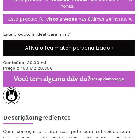
horas.
Este produto foi
visto 2 vezes
nas últimas 24 horas.
Este produto é ideal para mim?
Ativa o teu match personalizado ›
Conteúdo: 30.00 ml
Preço x 100 Ml: 28,30€
Você tem alguma dúvida?
Nós ajudamos
aqui
Descrição
Ingredientes
Quer começar a tratar sua pele com retinoides sem