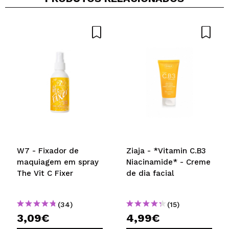
Recomenda esta compra?
Sim
Não
5/5
ENVIAR
W7 - Fixador de
Ziaja - *Vitamin C.B3
maquiagem em spray
Niacinamide* - Creme
The Vit C Fixer
de dia facial
(34)
(15)
3,09€
4,99€