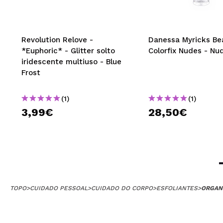
Revolution Relove -
Danessa Myricks Be
*Euphoric* - Glitter solto
Colorfix Nudes - Nu
iridescente multiuso - Blue
Frost
(1)
(1)
3,99€
28,50€
TOPO
>
CUIDADO PESSOAL
>
CUIDADO DO CORPO
>
ESFOLIANTES
>
ORGANI