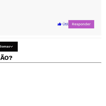
Responder
Útil
idiomas
ÇÃO?
5