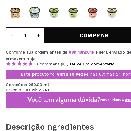
MAQUIFARMA
KOREA ZONE
TRAVEL SIZE
COMPRAR
NATURE
Confirme sua ordem antes de
09
h
:
10
m
:
01
s
e será enviado d
armazém
hoje
DESCONTOS
19 comment (s) /
Deixe um comentário
OUTLET
Este produto foi
visto 19 vezes
nas últimas 24 hor
ELES VOLTARAM!
Conteúdo: 250.00 ml
Preço x 100 Ml: 2,24€
EM BREVE
Você tem alguma dúvida?
Nós ajudamos
aqu
BLOG
Descrição
Ingredientes