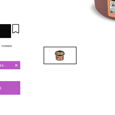
e nosso
as.
i