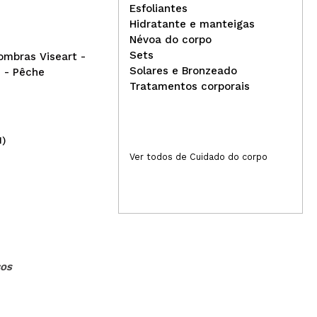
Cor
Esfoliantes
Con
Hidratante e manteigas
Névoa do corpo
Sets
ombras Viseart -
Solares e Bronzeado
s - Pêche
Tratamentos corporais
1)
(12)
5,79€
1,
Ver todos de Cuidado do corpo
COS