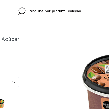
e Açúcar
Cristina
Antonia
Ines
Eu não tenho uma c
EU IDIOMA
ez que
Buena experiencia
Muy bien
Spedizi
QUERO
PORTUGUESE
E
eriencia
imballa
ajería.
elegan
colori sc
Ao criar uma conta no
rapidamente, verificar
operações anteriores.