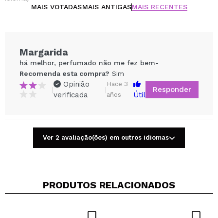
MAIS VOTADAS
MAIS ANTIGAS
MAIS RECENTES
Margarida
há melhor, perfumado não me fez bem-
Recomenda esta compra?
Sim
Opinião
Hace 3
Responder
|
|
verificada
Útil
años
Ver 2 avaliação(ões) em outros idiomas
Compartilhar um vídeo ou uma foto
Seu vídeo pode ser o primeiro. Imagine isso...
PRODUTOS RELACIONADOS
Recomenda esta compra?
Sim
Não
5/5