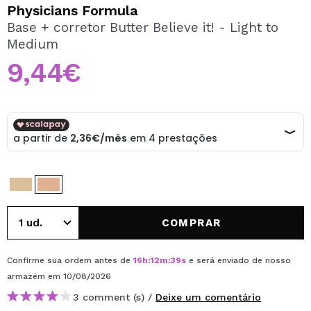
QUERO REGISTAR-ME
Physicians Formula
Base + corretor Butter Believe it! - Light to
Ao criar uma conta no Maquibeauty.pt pode fazer as suas
Medium
compras rapidamente, verificar o estado das suas
encomendas e consultar as suas operações anteriores.
9,44€
CRIAR CONTA
COMPRAR
Confirme sua ordem antes de
16
h
:
12
m
:
39
s
e será enviado de nosso
armazém
em 10/08/2026
3 comment (s) /
Deixe um comentário