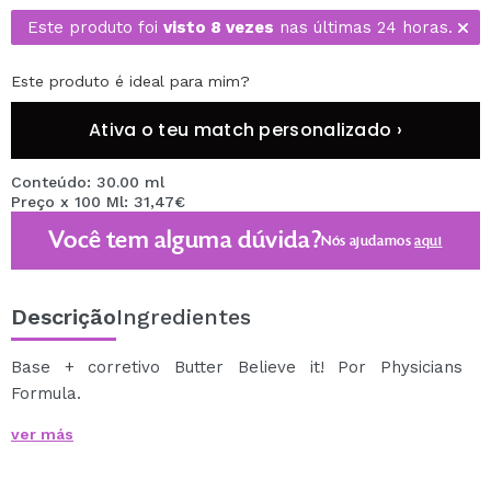
Este produto foi
visto 8 vezes
nas últimas 24 horas.
Este produto é ideal para mim?
Ativa o teu match personalizado ›
Conteúdo: 30.00 ml
Preço x 100 Ml: 31,47€
Você tem alguma dúvida?
Nós ajudamos
aqui
Descrição
Ingredientes
Base + corretivo Butter Believe it! Por Physicians
Formula.
Base de maquiagem e corretivo ao mesmo tempo,
ver más
formulado com uma mistura nutritiva de manteiga de
Murumuru, manteiga de Cupuaçu e manteiga de