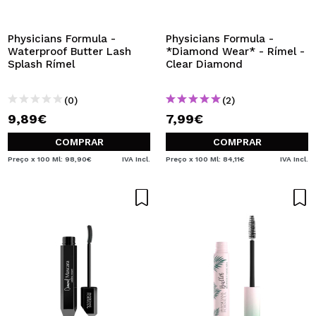
QUERO REGISTAR-ME
Ao criar uma conta no Maquibeauty.pt pode fazer as suas
Physicians Formula -
Physicians Formula -
compras rapidamente, verificar o estado das suas
Waterproof Butter Lash
*Diamond Wear* - Rímel -
encomendas e consultar as suas operações anteriores.
Splash Rímel
Clear Diamond
(0)
(2)
CRIAR CONTA
9,89€
7,99€
COMPRAR
COMPRAR
Preço x 100 Ml: 98,90€
IVA Incl.
Preço x 100 Ml: 84,11€
IVA Incl.