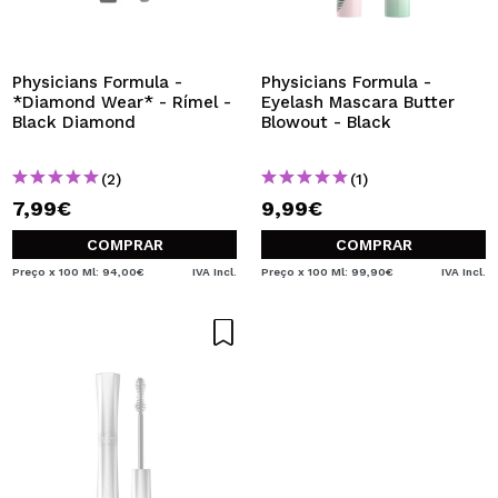
Physicians Formula -
Physicians Formula -
*Diamond Wear* - Rímel -
Eyelash Mascara Butter
Black Diamond
Blowout - Black
(2)
(1)
7,99€
9,99€
COMPRAR
COMPRAR
Preço x 100 Ml: 94,00€
IVA Incl.
Preço x 100 Ml: 99,90€
IVA Incl.