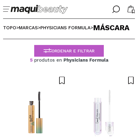
╳
╳
MÁSCARA
SELECIONE O SEU IDIOMA
TOPO
MARCAS
PHYSICIANS FORMULA
>
>
>
Já sou #maquilover, tenho uma conta
BIENVENIDX!
PORTUGUESE
ESPAÑOL
ORDENAR E FILTRAR
ENGLISH
5
produtos en
Physicians Formula
FRANCES
ALEMAN
ITALIANO
Esqueceu-se da palavra-passe?
Eu não tenho uma conta aqui