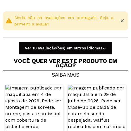
Ainda não há avaliações em português. Seja o
primeiro a avaliar!
Ver 10 avaliação(ões) em outros idiomas
VOCÊ QUER VER ESTE PRODUTO EM
AÇÃO?
SAIBA MAIS
Compartilhar um vídeo ou uma foto
Seu vídeo pode ser o primeiro. Imagine isso...
Recomenda esta compra?
Sim
Não
5/5
ENVIAR