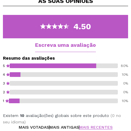
AS SUAS
OPINIÕES
refrescante água perfumada em formato spray que irá
acompanhá-lo nos seus dias mais agitados.
Com um suave aroma de pistache
4.50
Escreva uma avaliação
Resumo das avaliações
5
80%
4
10%
3
0%
2
0%
1
10%
Existem
10
avaliação(ões) globais sobre este produto
(0 no
seu idioma)
MAIS VOTADAS
MAIS ANTIGAS
MAIS RECENTES