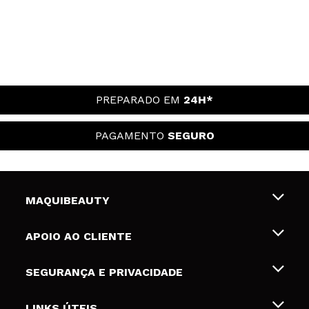
PREPARADO EM
24H*
PAGAMENTO
SEGURO
MAQUIBEAUTY
Sobre nós
APOIO AO CLIENTE
Emprego
Envios e Devoluções
SEGURANÇA E PRIVACIDADE
Gift Cards
Desistência / Devoluções
Termos e Privacidade
LINKS ÚTEIS
Formas de pagamento