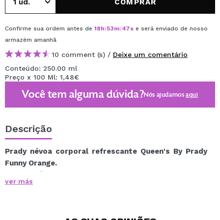
COMPRAR
Confirme sua ordem antes de
18
h
:
53
m
:
47
s
e será enviado de nosso
armazém
amanhã
10 comment (s) /
Deixe um comentário
Conteúdo: 250.00 ml
Preço x 100 Ml: 1,48€
Você tem alguma dúvida?
Nós ajudamos
aqui
Descrição
Prady névoa corporal refrescante Queen's By Prady
Funny Orange.
Você está procurando uma maneira de se manter
ver más
fresco e perfumado ao longo do dia?
Nós temos a solução perfeita para você!
Apresentamos a linha Queen's By Prady, uma