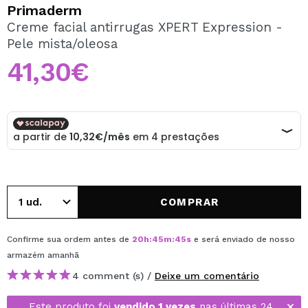
QUERO REGISTAR-ME
Primaderm
Creme facial antirrugas XPERT Expression -
Ao criar uma conta no Maquibeauty.pt pode fazer as suas
Pele mista/oleosa
compras rapidamente, verificar o estado das suas
encomendas e consultar as suas operações anteriores.
41,30€
CRIAR CONTA
COMPRAR
Confirme sua ordem antes de
20
h
:
45
m
:
45
s
e será enviado de nosso
armazém
amanhã
4 comment (s) /
Deixe um comentário
Este produto foi
vendido 1 vezes
nas últimas 24