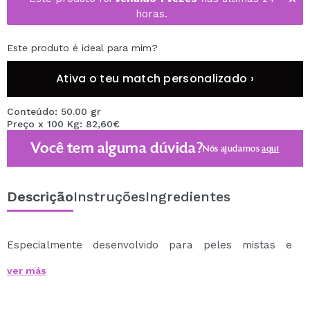
horas.
Este produto é ideal para mim?
Ativa o teu match personalizado ›
Conteúdo: 50.00 gr
Preço x 100 Kg: 82,60€
Você tem alguma dúvida?
Nós ajudamos
aqui
Descrição
Instruções
Ingredientes
Especialmente desenvolvido para peles mistas e
oleosas, este
creme XPERT Expression da Primaderm
ver más
é um creme antienvelhecimento de rápida absorção
que atua eficazmente para suavizar rugas e linhas de