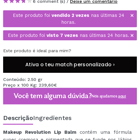
6 comment (s) /
Deixe um comentário
Este produto foi
vendido 2 vezes
nas últimas 24
horas.
Este produto foi
visto 7 vezes
nas últimas 24 horas.
Este produto é ideal para mim?
Ativa o teu match personalizado ›
Conteúdo: 2.50 gr
Preço x 100 Kg: 239,60€
Você tem alguma dúvida?
Nós ajudamos
aqui
Descrição
Ingredientes
Makeup Revolution Lip Balm
contém uma fórmula
super cremosa e pigmentada que se funde nos lábios