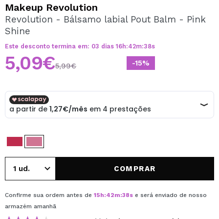
QUERO REGISTAR-ME
Makeup Revolution
Revolution - Bálsamo labial Pout Balm - Pink
Ao criar uma conta no Maquibeauty.pt pode fazer as suas
Shine
compras rapidamente, verificar o estado das suas
encomendas e consultar as suas operações anteriores.
Este desconto termina em:
03
dias
16
h
:
42
m
:
38
s
5,09€
-15%
5,99€
CRIAR CONTA
COMPRAR
Confirme sua ordem antes de
15
h
:
42
m
:
38
s
e será enviado de nosso
armazém
amanhã