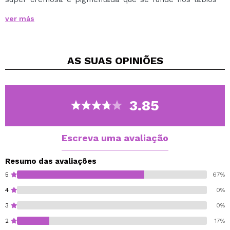
para preencher, nutrir e hidratar com um acabamento
ver más
brilhante.
Este bálsamo contém ingredientes ativos
preenchedores que causam intensa hidratação e
AS SUAS
OPINIÕES
pigmentação.
Cuide-se e dê um toque de cor aos seus lábios com
este bálsamo hidratante.
Disponível em vários tons, escolha os seus preferidos.
3.85
Vegan.
Cruelty free.
Escreva uma avaliação
Resumo das avaliações
5
67%
4
0%
3
0%
2
17%