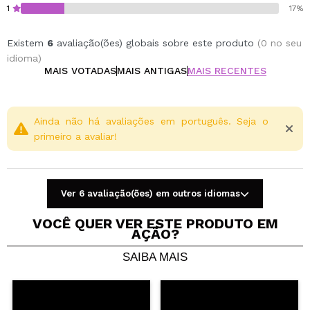
1
17%
Existem
6
avaliação(ões) globais sobre este produto
(0 no seu
idioma)
MAIS VOTADAS
MAIS ANTIGAS
MAIS RECENTES
Ainda não há avaliações em português. Seja o
primeiro a avaliar!
Ver 6 avaliação(ões) em outros idiomas
VOCÊ QUER VER ESTE PRODUTO EM
AÇÃO?
SAIBA MAIS
Compartilhar um vídeo ou uma foto
Seu vídeo pode ser o primeiro. Imagine isso...