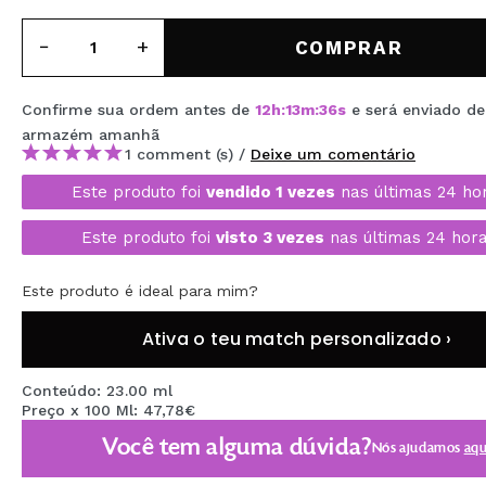
MAQUIFARMA
COMPRAR
KOREA ZONE
TRAVEL SIZE
Confirme sua ordem antes de
12
h
:
13
m
:
36
s
e será enviado de
armazém
amanhã
NATURE
1 comment (s) /
Deixe um comentário
Este produto foi
vendido 1 vezes
nas últimas 24 ho
DESCONTOS
Este produto foi
visto 3 vezes
nas últimas 24 hora
OUTLET
Este produto é ideal para mim?
ELES VOLTARAM!
Ativa o teu match personalizado ›
EM BREVE
BLOG
Conteúdo: 23.00 ml
Preço x 100 Ml: 47,78€
Você tem alguma dúvida?
Nós ajudamos
aqu