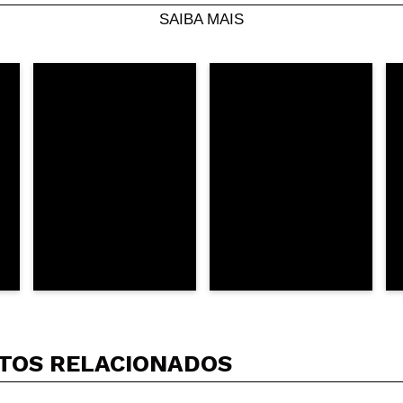
Seu vídeo pode ser o primeiro. Imagine isso...
SAIBA MAIS
5/
mpra?
Sim
Não
AR
TOS RELACIONADOS