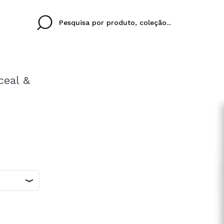
ceal &
Cristina
Antonia
Ines
Eu não tenho uma c
EU IDIOMA
ez que
Buena experiencia
Muy bien
Spedizi
QUERO
PORTUGUESE
E
eriencia
imballa
ajería.
elegan
colori sc
Ao criar uma conta no
rapidamente, verificar
operações anteriores.