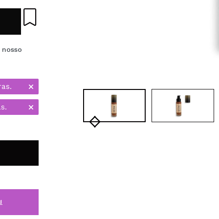
 nosso
ras.
s.
i