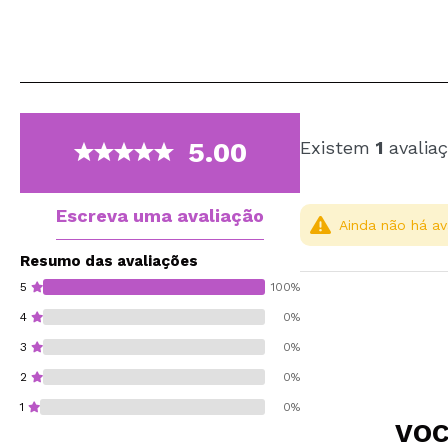
5.00
Existem
1
avaliaç
Escreva uma avaliação
Ainda não há av
Resumo das avaliações
5
100%
4
0%
3
0%
2
0%
1
0%
VOC