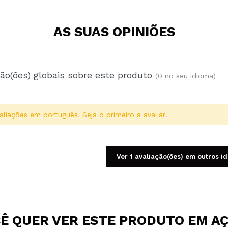
AS SUAS
OPINIÕES
ão(ões) globais sobre este produto
(0 no seu idioma)
aliações em português. Seja o primeiro a avaliar!
Ver 1 avaliação(ões) em outros i
Ê QUER VER ESTE PRODUTO EM A
Compartilhar um vídeo ou uma foto