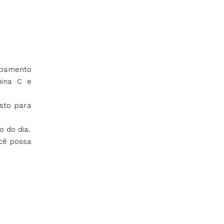
bamento
mina C e
sto para
 do dia.
cê possa