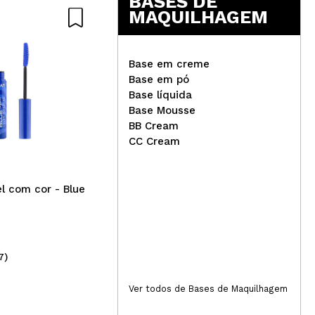
BASES DE
MAQUILHAGEM
Base em creme
Base em pó
Base líquida
Martinelia - Roll-on com
Base Mousse
glitter em gel Unicorn
Rev
BB Cream
fac
CC Cream
Re
l com cor - Blue
7)
(1)
2,99€
6
Ver todos de Bases de Maquilhagem