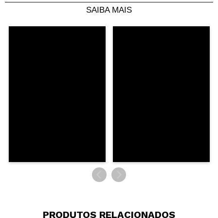
SAIBA MAIS
Compartilhar um vídeo ou uma foto
Seu vídeo pode ser o primeiro. Imagine isso...
Recomenda esta compra?
Sim
Não
5/5
ENVIAR
PRODUTOS RELACIONADOS