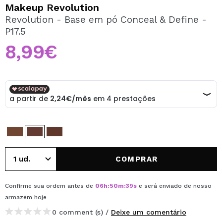
QUERO REGISTAR-ME
Makeup Revolution
Revolution - Base em pó Conceal & Define -
Ao criar uma conta no Maquibeauty.pt pode fazer as suas
P17.5
compras rapidamente, verificar o estado das suas
encomendas e consultar as suas operações anteriores.
8,99€
CRIAR CONTA
COMPRAR
Confirme sua ordem antes de
06
h
:
50
m
:
39
s
e será enviado de nosso
armazém
hoje
0 comment (s) /
Deixe um comentário