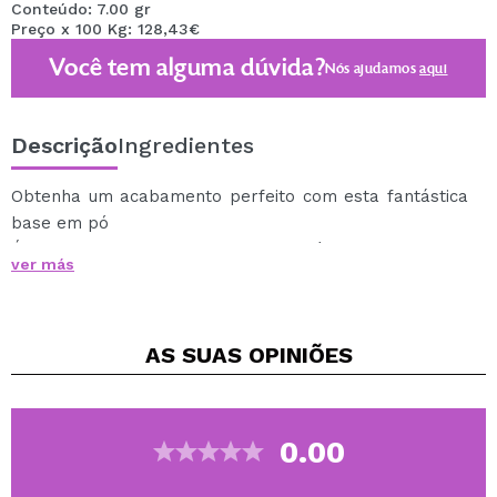
Conteúdo: 7.00 gr
Preço x 100 Kg: 128,43€
Você tem alguma dúvida?
Nós ajudamos
aqui
Descrição
Ingredientes
Obtenha um acabamento perfeito com esta fantástica
base em pó
É cremoso, leve e com cobertura média, ideal para se
ver más
adaptar a todos os tipos e tons de pele.
Uma fórmula sem pó finamente moída que não seca.
Contém uma infusão de ácido hialurônico e cannabis
AS SUAS
OPINIÕES
sativa para um uso extra confortável e hidratante com
acabamento acetinado, tornando-se a base em pó
perfeita para peles oleosas, secas e mistas.
Seu tamanho é perfeito para levá-lo na bolsa e
0.00
conseguir uma aplicação rápida e precisa.
Cruelty free.