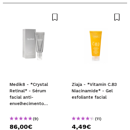
Medik8 - *Crystal
Ziaja - *Vitamin C.B3
Retinal* - Sérum
Niacinamide* - Gel
facial anti-
esfoliante facial
envelhecimento
noturno com Retinal e
Vitamina A super
(9)
(11)
forte Crystal Retinal 6
86,00€
4,49€