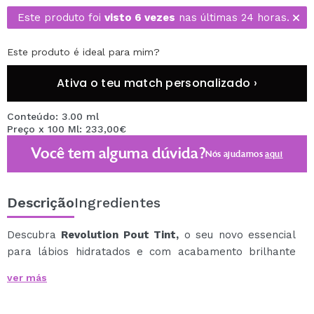
Este produto foi
visto 6 vezes
nas últimas 24 horas.
Este produto é ideal para mim?
Ativa o teu match personalizado ›
Conteúdo: 3.00 ml
Preço x 100 Ml: 233,00€
Você tem alguma dúvida?
Nós ajudamos
aqui
Descrição
Ingredientes
Descubra
Revolution Pout Tint,
o seu novo essencial
para lábios hidratados e com acabamento brilhante
que dura horas.
ver más
Este produto inovador combina o melhor de um brilho
labial com a durabilidade de uma tonalidade,