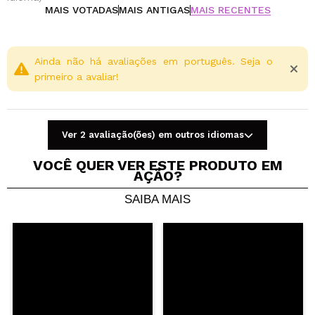
MAIS VOTADAS
MAIS ANTIGAS
MAIS RECENTES
Ainda não há avaliações em português. Seja o
primeiro a avaliar!
Ver 2 avaliação(ões) em outros idiomas
VOCÊ QUER VER ESTE PRODUTO EM
AÇÃO?
SAIBA MAIS
Compartilhar um vídeo ou uma foto
Seu vídeo pode ser o primeiro. Imagine isso...
Recomenda esta compra?
Sim
Não
5/5