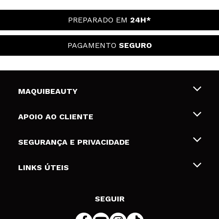
PREPARADO EM
24H*
PAGAMENTO
SEGURO
MAQUIBEAUTY
Sobre nós
APOIO AO CLIENTE
Emprego
Envios e Devoluções
SEGURANÇA E PRIVACIDADE
Gift Cards
Desistência / Devoluções
Termos e Privacidade
LINKS ÚTEIS
Formas de pagamento
Política de privacidade
Contato
Desconto Estudantes
Política de cookies
SEGUIR
Resolução de litígios em linha (ODR)