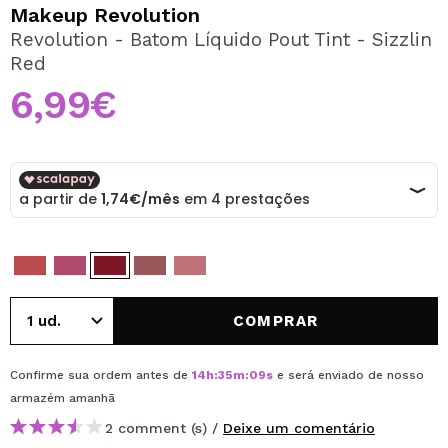
QUERO REGISTAR-ME
Makeup Revolution
Revolution - Batom Líquido Pout Tint - Sizzlin
Ao criar uma conta no Maquibeauty.pt pode fazer as suas
Red
compras rapidamente, verificar o estado das suas
encomendas e consultar as suas operações anteriores.
6,99€
CRIAR CONTA
COMPRAR
Confirme sua ordem antes de
14
h
:
35
m
:
09
s
e será enviado de nosso
armazém
amanhã
2 comment (s) /
Deixe um comentário