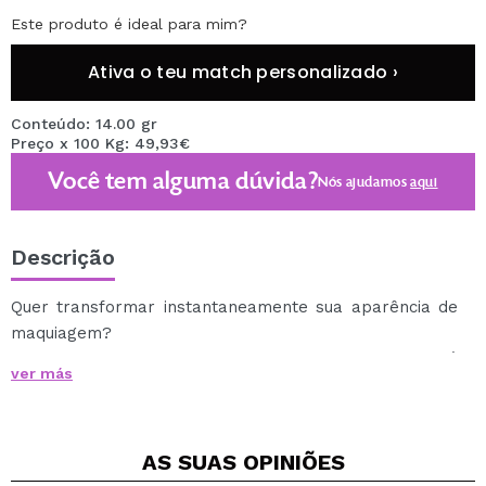
Este produto é ideal para mim?
Ativa o teu match personalizado ›
Conteúdo: 14.00 gr
Preço x 100 Kg: 49,93€
Você tem alguma dúvida?
Nós ajudamos
aqui
Descrição
Quer transformar instantaneamente sua aparência de
maquiagem?
O
blush em stick Fast Base Blush da Revolution
irá
ver más
adicionar um toque de cor à sua pele!
Ideal para um acabamento radiante, brilhante e
natural graças à sua fórmula cremosa.
AS SUAS
OPINIÕES
Em formato stick, de fácil aplicação e perfeito para