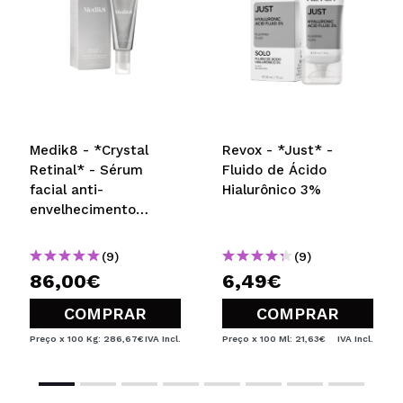
Medik8 - *Crystal
Revox - *Just* -
Retinal* - Sérum
Fluido de Ácido
facial anti-
Hialurônico 3%
envelhecimento
noturno com Retinal e
Vitamina A super
(9)
(9)
forte Crystal Retinal 6
86,00€
6,49€
COMPRAR
COMPRAR
Preço x 100 Kg: 286,67€
IVA Incl.
Preço x 100 Ml: 21,63€
IVA Incl.