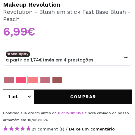
QUERO REGISTAR-ME
Makeup Revolution
Revolution - Blush em stick Fast Base Blush -
Ao criar uma conta no Maquibeauty.pt pode fazer as suas
Peach
compras rapidamente, verificar o estado das suas
encomendas e consultar as suas operações anteriores.
6,99€
CRIAR CONTA
COMPRAR
Confirme sua ordem antes de
07
h
:
50
m
:
35
s
e será enviado de nosso
armazém
em 10/08/2026
21 comment (s) /
Deixe um comentário