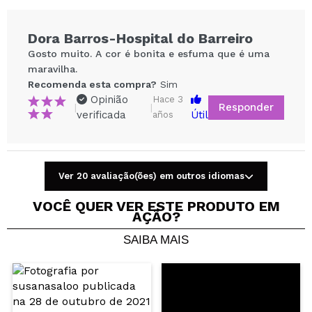
Dora Barros-Hospital do Barreiro
Gosto muito. A cor é bonita e esfuma que é uma
maravilha.
Recomenda esta compra?
Sim
Opinião
Hace 3
Responder
|
|
verificada
Útil
años
Compartilhar um vídeo ou uma foto
Ver 20 avaliação(ões) em outros idiomas
Seu vídeo pode ser o primeiro. Imagine isso...
VOCÊ QUER VER ESTE PRODUTO EM
AÇÃO?
Recomenda esta compra?
Sim
Não
SAIBA MAIS
5/5
ENVIAR