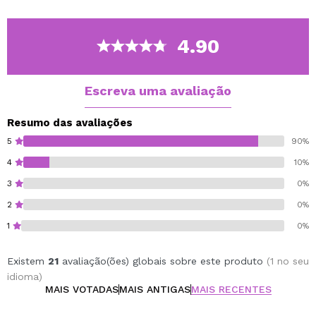
levar consigo para todo o lado.
Disponível em 6 tonalidades com diferentes
acabamentos:
4.90
Bloom:
Esta é uma rosa laranja muito vibrante.
Raspberry:
é um belo tom lilás.
Peach:
para dar um leve tom de pêssego.
Escreva uma avaliação
Blush:
é um marrom arroxeado
Rose:
ideal se você quer uma rosa colorida.
Resumo das avaliações
Bare:
um tom nude marrom rosado que você vai
5
90%
adorar.
4
10%
Vegan.
3
0%
Crueldade livre.
2
0%
1
0%
Existem
21
avaliação(ões) globais sobre este produto
(1 no seu
idioma)
MAIS VOTADAS
MAIS ANTIGAS
MAIS RECENTES