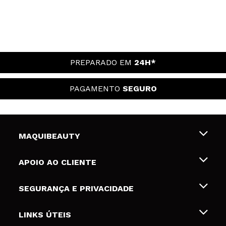
PREPARADO EM
24H*
PAGAMENTO
SEGURO
MAQUIBEAUTY
Sobre nós
APOIO AO CLIENTE
Emprego
Envios e Devoluções
SEGURANÇA E PRIVACIDADE
Gift Cards
Desistência / Devoluções
Termos e Privacidade
LINKS ÚTEIS
Formas de pagamento
Política de privacidade