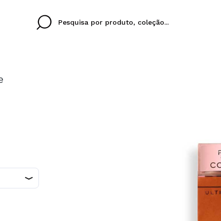
e
Cristina
Antonia
Ines
Eu não tenho uma c
EU IDIOMA
ez que
Buena experiencia
Muy bien
Spedizi
QUERO
PORTUGUESE
E
eriencia
imballa
ajería.
elegan
colori sc
Ao criar uma conta no
rapidamente, verificar
operações anteriores.