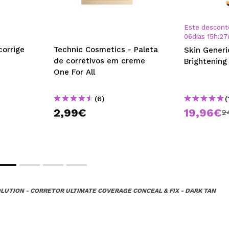
Este descont
06
dias
15
h
:
27
corrige
Technic Cosmetics - Paleta
Skin Generi
de corretivos em creme
Brightenin
One For All
(6)
(
2,99€
19,96€
2
LUTION - CORRETOR ULTIMATE COVERAGE CONCEAL & FIX - DARK TAN