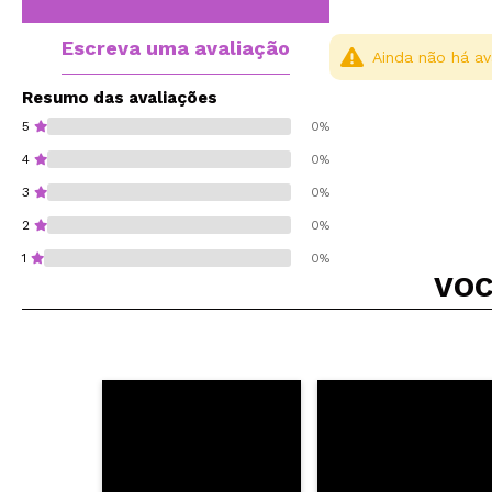
Escreva uma avaliação
Ainda não há av
Resumo das avaliações
5
0%
4
0%
3
0%
2
0%
1
0%
VOC
Recomenda esta co
ENVI