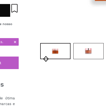
e nosso
s.
i
es
de ótima
marcas e