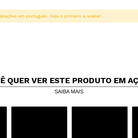
aliações em português. Seja o primeiro a avaliar!
Ê QUER VER ESTE PRODUTO EM A
Compartilhar um vídeo ou uma foto
Seu vídeo pode ser o primeiro. Imagine isso...
SAIBA MAIS
5/
mpra?
Sim
Não
AR