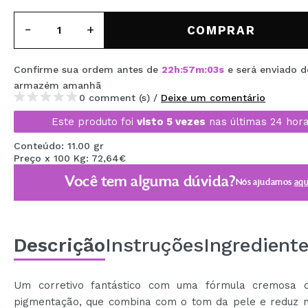
MAQUIFARMA
COMPRAR
KOREA ZONE
TRAVEL SIZE
Confirme sua ordem antes de
22
h
:
57
m
:
03
s
e será enviado d
armazém
amanhã
NATURE
0 comment (s) /
Deixe um comentário
Este produto foi
visto 5 vezes
nas últimas 24 hora
DESCONTOS
Conteúdo: 11.00 gr
Preço x 100 Kg: 72,64€
OUTLET
Você tem alguma dúvida?
Nós ajudamos
aqu
ELES VOLTARAM!
EM BREVE
Descrição
Instruções
Ingredient
BLOG
Um corretivo fantástico com uma fórmula cremosa 
pigmentação, que combina com o tom da pele e reduz 