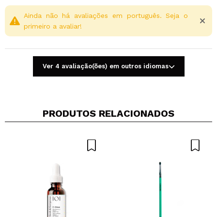
Ainda não há avaliações em português. Seja o
primeiro a avaliar!
Ver 4 avaliação(ões) em outros idiomas
PRODUTOS RELACIONADOS
Compartilhar um vídeo ou uma foto
Seu vídeo pode ser o primeiro. Imagine isso...
Recomenda esta compra?
Sim
Não
5/5
ENVIAR