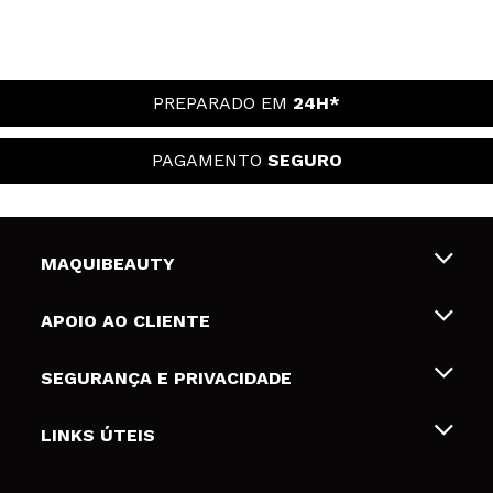
PREPARADO EM
24H*
PAGAMENTO
SEGURO
MAQUIBEAUTY
Sobre nós
APOIO AO CLIENTE
Emprego
Envios e Devoluções
SEGURANÇA E PRIVACIDADE
Gift Cards
Desistência / Devoluções
Termos e Privacidade
LINKS ÚTEIS
Formas de pagamento
Política de privacidade
Contato
Desconto Estudantes
Política de cookies