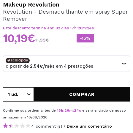
QUERO REGISTAR-ME
Makeup Revolution
Revolution - Desmaquilhante em spray Super
Ao criar uma conta no Maquibeauty.pt pode fazer as suas
Remover
compras rapidamente, verificar o estado das suas
encomendas e consultar as suas operações anteriores.
Este desconto termina em:
02
dias
17
h
:
26
m
:
24
s
10,19€
-15%
11,99€
CRIAR CONTA
COMPRAR
Confirme sua ordem antes de
16
h
:
26
m
:
24
s
e será enviado de nosso
armazém
em 10/08/2026
4 comment (s) /
Deixe um comentário