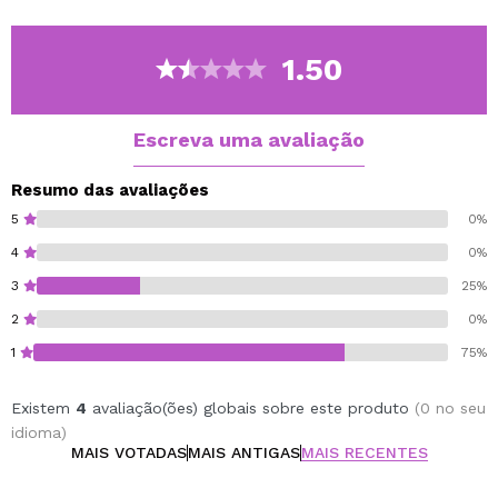
limpeza.
Ideal para levar sempre com você e remover toda a
maquiagem em poucos segundos.
1.50
Super Remover
Cruelty free.
Escreva uma avaliação
Resumo das avaliações
5
0%
4
0%
3
25%
2
0%
1
75%
Existem
4
avaliação(ões) globais sobre este produto
(0 no seu
idioma)
MAIS VOTADAS
MAIS ANTIGAS
MAIS RECENTES