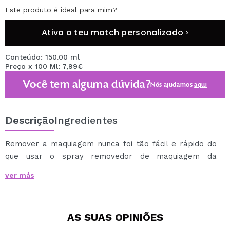
Este produto é ideal para mim?
Ativa o teu match personalizado ›
Conteúdo: 150.00 ml
Preço x 100 Ml: 7,99€
Você tem alguma dúvida?
Nós ajudamos
aqui
Descrição
Ingredientes
Remover a maquiagem nunca foi tão fácil e rápido do
que usar o spray removedor de maquiagem da
Revolution.
ver más
Você só precisa agitar o spray, borrifar em todo o
rosto e deslizar com um removedor de maquiagem
para remover o restante da maquiagem.
AS SUAS
OPINIÕES
Você não precisará usar lenços, água ou produtos de