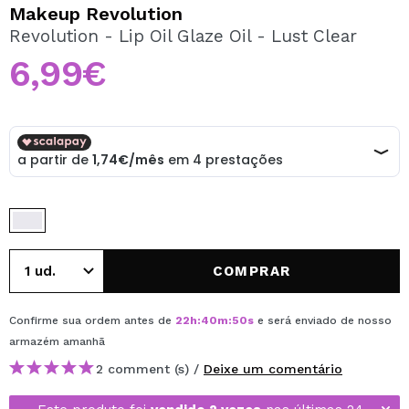
QUERO REGISTAR-ME
Makeup Revolution
Revolution - Lip Oil Glaze Oil - Lust Clear
Ao criar uma conta no Maquibeauty.pt pode fazer as suas
compras rapidamente, verificar o estado das suas
6,99€
encomendas e consultar as suas operações anteriores.
CRIAR CONTA
COMPRAR
Confirme sua ordem antes de
22
h
:
40
m
:
50
s
e será enviado de nosso
armazém
amanhã
2 comment (s) /
Deixe um comentário