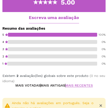
5.00
Vegan.
Escreva uma avaliação
Resumo das avaliações
5
100%
4
0%
3
0%
2
0%
1
0%
Existem
2
avaliação(ões) globais sobre este produto
(0 no seu
idioma)
MAIS VOTADAS
MAIS ANTIGAS
MAIS RECENTES
Ainda não há avaliações em português. Seja o