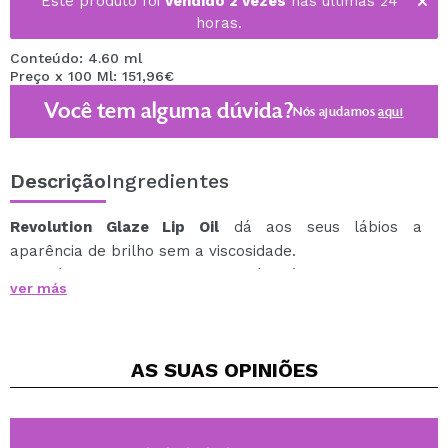
Este produto foi
vendido 2 vezes
nas últimas 24
horas.
Conteúdo: 4.60 ml
Preço x 100 Ml: 151,96€
Você tem alguma dúvida?
Nós ajudamos
aqui
Descrição
Ingredientes
Revolution Glaze Lip Oil
dá aos seus lábios a
aparência de brilho sem a viscosidade.
Este óleo labial nutritivo contém ácido hialurônico,
ver más
vitamina E, óleo de jojoba e óleo de karité para nutrir
seus lábios enquanto você o usa, e óleo de semente de
cereja para um aroma doce de cereja.
AS SUAS
OPINIÕES
A sombra Lust Clear é um óleo labial nutritivo
transparente com brilhos.
Cruelty free.