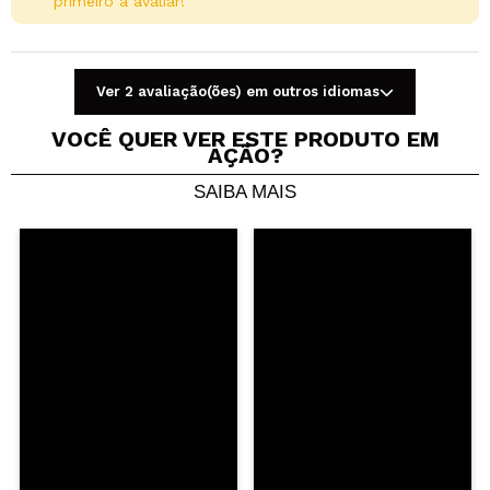
primeiro a avaliar!
Ver 2 avaliação(ões) em outros idiomas
VOCÊ QUER VER ESTE PRODUTO EM
AÇÃO?
SAIBA MAIS
Compartilhar um vídeo ou uma foto
Seu vídeo pode ser o primeiro. Imagine isso...
Recomenda esta compra?
Sim
Não
5/5
ENVIAR