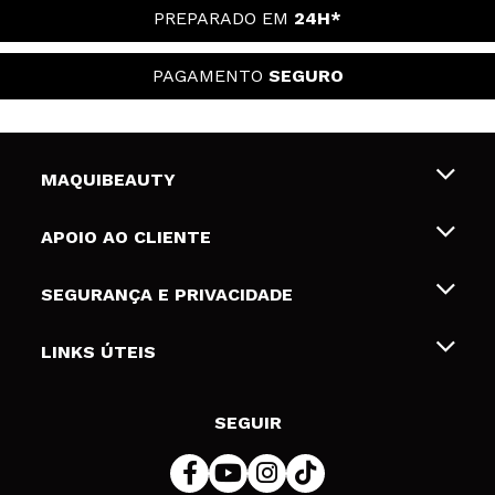
PREPARADO EM
24H*
PAGAMENTO
SEGURO
MAQUIBEAUTY
Sobre nós
APOIO AO CLIENTE
Emprego
Envios e Devoluções
SEGURANÇA E PRIVACIDADE
Gift Cards
Desistência / Devoluções
Termos e Privacidade
LINKS ÚTEIS
Formas de pagamento
Política de privacidade
Contato
Desconto Estudantes
Política de cookies
SEGUIR
Resolução de litígios em linha (ODR)