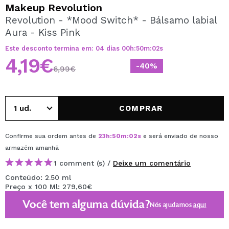
QUERO REGISTAR-ME
Makeup Revolution
Revolution - *Mood Switch* - Bálsamo labial
Ao criar uma conta no Maquibeauty.pt pode fazer as suas
Aura - Kiss Pink
compras rapidamente, verificar o estado das suas
encomendas e consultar as suas operações anteriores.
Este desconto termina em:
04
dias
00
h
:
50
m
:
01
s
4,19€
-40%
6,99€
CRIAR CONTA
COMPRAR
Confirme sua ordem antes de
23
h
:
50
m
:
01
s
e será enviado de nosso
armazém
amanhã
1 comment (s) /
Deixe um comentário
Conteúdo: 2.50 ml
Preço x 100 Ml: 279,60€
Você tem alguma dúvida?
Nós ajudamos
aqui