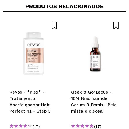
PRODUTOS RELACIONADOS
Compartilhar um vídeo ou uma foto
Seu vídeo pode ser o primeiro. Imagine isso...
Recomenda esta compra?
Sim
Não
5/5
ENVIAR
Revox - *Plex* -
Geek & Gorgeous -
Tratamento
10% Niacinamide
Aperfeiçoador Hair
Serum B-Bomb - Pele
Perfecting - Step 3
mista e oleosa
(17)
(17)