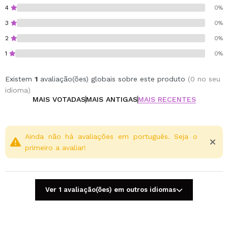
Cruelty free.
4
0%
Vegan.
3
0%
2
0%
1
0%
Existem
1
avaliação(ões) globais sobre este produto
(0 no seu
idioma)
MAIS VOTADAS
MAIS ANTIGAS
MAIS RECENTES
Ainda não há avaliações em português. Seja o
primeiro a avaliar!
Ver 1 avaliação(ões) em outros idiomas