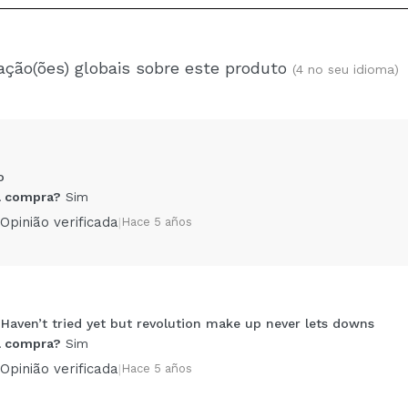
ação(ões) globais sobre este produto
(4 no seu idioma)
o
 compra?
Sim
Opinião verificada
|
Hace 5 años
. Haven’t tried yet but revolution make up never lets downs
Compartilhar um vídeo ou uma foto
 compra?
Sim
Seu vídeo pode ser o primeiro. Imagine isso...
Opinião verificada
|
Hace 5 años
5/