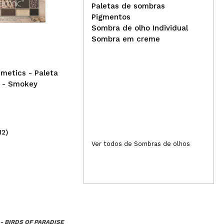
Paletas de sombras
Rev
Pigmentos
Revolution - Paleta de
de 
Sombra de olho Individual
sombras de olhos Reloaded
Man
Sombra em creme
- Marvellous Mattes
metics - Paleta
 - Smokey
12)
(85)
6,99€
2,
Ver todos de Sombras de olhos
 BIRDS OF PARADISE