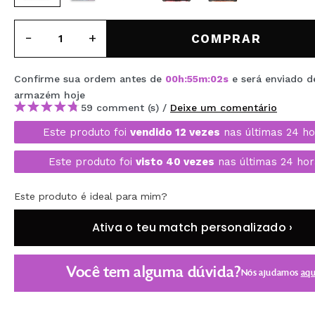
MAQUIFARMA
COMPRAR
KOREA ZONE
TRAVEL SIZE
Confirme sua ordem antes de
00
h
:
55
m
:
01
s
e será enviado d
NATURE
armazém
hoje
59 comment (s) /
Deixe um comentário
Este produto foi
vendido 12 vezes
nas últimas 24 ho
DESCONTOS
Este produto foi
visto 40 vezes
nas últimas 24 hor
OUTLET
Este produto é ideal para mim?
ELES VOLTARAM!
Ativa o teu match personalizado ›
EM BREVE
BLOG
Você tem alguma dúvida?
Nós ajudamos
aqu