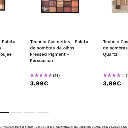
 Paleta
Technic Cosmetics - Paleta
Technic Cos
s
de sombras de olhos
de sombras
Boujee
Pressed Pigment -
Quartz
Persuasion
(51)
(
3,99€
3,89€
BRAS
>
REVOLUTION - PALETA DE SOMBRAS DE OLHOS FOREVER FLAWLESS -