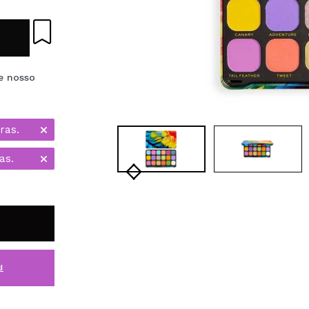
e nosso
ras.
as.
i