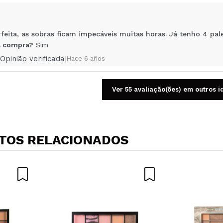
mpra?
Sim
Não
AR
eita, as sobras ficam impecáveis muitas horas. Já tenho 4 pale
 compra?
Sim
Opinião verificada
|
Hace 6 años
Ver 55 avaliação(ões) em outros 
or experimentar esta nova colecção da Revolution e fiquei re
óptima pigmentação, sombras cremosas. O envio foi rápido e o
 compra?
Sim
TOS RELACIONADOS
Opinião verificada
|
Hace 6 años