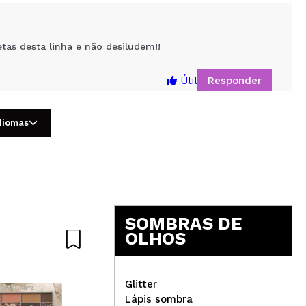
tas desta linha e não desiludem!!
Responder
Útil
idiomas
ndida pela qualidade dela, sem dúvida recomendo imenso
 preço acessível como sempre !
Responder
Útil
SOMBRAS DE
OLHOS
Glitter
Lápis sombra