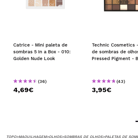
Catrice - Mini paleta de
Technic Cosmetics -
sombras 5 In a Box - 010:
de sombras de olho
Golden Nude Look
Pressed Pigment - 
(36)
(43)
4,69€
3,95€
TOPO
>
MAQUILHAGEM
>
OLHOS
>
SOMBRAS DE OLHOS
>
PALETAS DE SOM