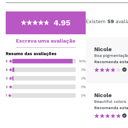
4.95
Existem
59
avali
Escreva uma avaliação
Nicole
Resumo das avaliações
Boa pigmentaçã
5
95%
Recomenda esta
|
4
3%
3
2%
2
0%
Nicole
1
0%
Beautiful colors
Recomenda esta
|