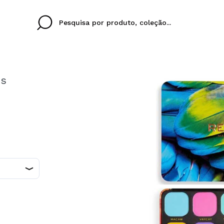
os
Cristina
Antonia
Ines
Eu não tenho uma c
EU IDIOMA
ez que
Buena experiencia
Muy bien
Spedizi
QUERO
PORTUGUESE
E
eriencia
imballa
ajería.
elegan
colori sc
Ao criar uma conta no
rapidamente, verificar
operações anteriores.