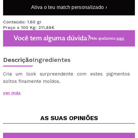
Ativa o teu match personalizado ›
Conteúdo: 1.60 gr
Preço x 100 Kg: 311,88€
Você tem alguma dúvida?
Nós ajudamos
aqui
Descrição
Ingredientes
Cria um look surpreendente com estes pigmentos
soltos finamente moídos.
Podem ser usados sozinhos ou em combinação com
ver más
outros produtos para alcançar um brilho tenue ou dar
mais intensidade.
Adequado para olhos e rosto.
AS SUAS
OPINIÕES
Disponível em 15 tons perolados.
Cruelty free and vegan.