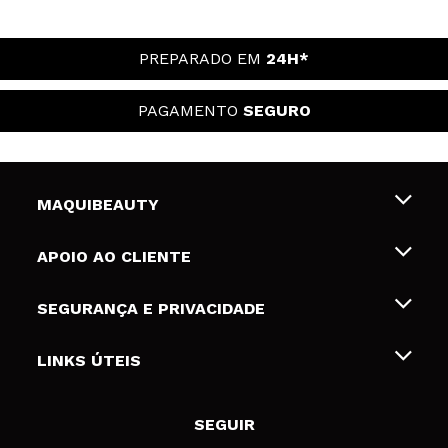
PREPARADO EM
24H*
PAGAMENTO
SEGURO
MAQUIBEAUTY
Sobre nós
APOIO AO CLIENTE
Emprego
Envios e Devoluções
SEGURANÇA E PRIVACIDADE
Gift Cards
Desistência / Devoluções
Termos e Privacidade
LINKS ÚTEIS
Formas de pagamento
Política de privacidade
Contato
Desconto Estudantes
Política de cookies
SEGUIR
Resolução de litígios em linha (ODR)