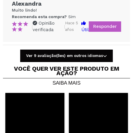
Alexandra
Muito lindo!
Recomenda esta compra?
Sim
Opinião
Hace 5
Responder
|
|
verificada
Útil
años
Ver 9 avaliação(ões) em outros idiomas
Compartilhar um vídeo ou uma foto
Seu vídeo pode ser o primeiro. Imagine isso...
VOCÊ QUER VER ESTE PRODUTO EM
AÇÃO?
SAIBA MAIS
Recomenda esta compra?
Sim
Não
5/5
ENVIAR