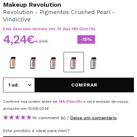
QUERO REGISTAR-ME
Makeup Revolution
Revolution - Pigmentos Crushed Pearl -
Ao criar uma conta no Maquibeauty.pt pode fazer as suas
Vindictive
compras rapidamente, verificar o estado das suas
encomendas e consultar as suas operações anteriores.
Este desconto termina em:
01
dias
19
h
:
03
m
:
19
s
4,24€
-15%
4,99€
CRIAR CONTA
COMPRAR
Confirme sua ordem antes de
18
h
:
03
m
:
19
s
e será enviado de nosso
armazém
em 10/08/2026
10 comment (s) /
Deixe um comentário
Este produto é ideal para mim?